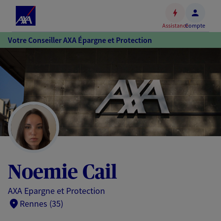
Espace
client
Assistance
Compte
Accéder
Votre Conseiller AXA Épargne et Protection
au
contenu
principal
Accéder
au
pied
de
page
Noemie Cail
AXA Epargne et Protection
Rennes (35)