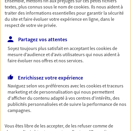
Ensemble, mettons fin aux préjugés sur ces petits fichiers
textes, plus connus sous le nom de
cookies
. Ils nous aident à
Découvrir les offres Épargne
traiter des informations essentielles pour garantir la sécurité
du site et faire évoluer votre expérience en ligne, dans le
respect de votre vie privée.
Retraite
Préparez sereinement ce nouveau chapitre de
Partagez vos attentes
votre vie avec les conseils d'un expert. Découvrez
notre solution PER (Plan Epargne Retraite)
Soyez toujours plus satisfait en acceptant les
cookies
de
spécialement conçue pour la retraite.
mesure d’audience et d’avis utilisateurs qui nous aident à
faire évoluer nos offres et nos services.
Découvrir l'offre Retraite
Enrichissez votre expérience
Prévoyance
Naviguez selon vos préférences avec les
cookies et traceurs
marketing et de personnalisation qui nous permettent
Pour un avenir serein, assurez-vous avec notre
d'afficher du contenu adapté à vos centres d'intérêts, des
contrat prévoyance. Préservez vos proches en cas
publicités personnalisées et de suivre la performance de nos
d'accident ou de maladie en optant pour les
campagnes.
garanties incapacité temporaire totale de travail,
invalidité ou de décès.
Vous êtes libre de les accepter, de les refuser comme de
Découvrir l'offre Prévoyance