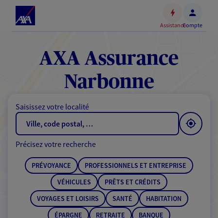
Espace
client
Assistance
Compte
Accéder
au
contenu
AXA Assurance
principal
Accéder
Narbonne
au
pied
Saisissez votre localité
de
page
Précisez votre recherche
PRÉVOYANCE
PROFESSIONNELS ET ENTREPRISE
VÉHICULES
PRÊTS ET CRÉDITS
VOYAGES ET LOISIRS
SANTÉ
HABITATION
ÉPARGNE
RETRAITE
BANQUE