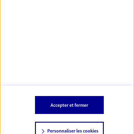
https://www.orias.fr/
code des
*
- Les agents AXA sont régis par le
assurances
À PROPOS D'AXA
NOS AUTRES PRODUITS
SITES AXA
Accepter et fermer
Personnaliser les cookies