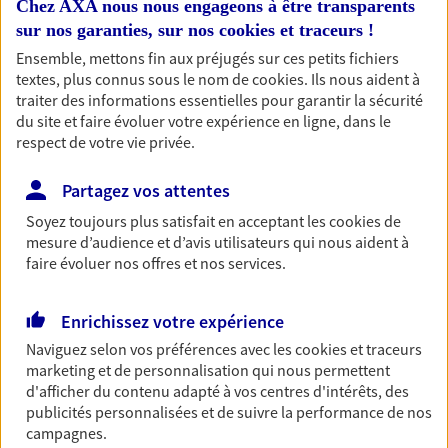
Chez AXA nous nous engageons à être transparents
sur nos garanties, sur nos
cookies et traceurs
!
Ensemble, mettons fin aux préjugés sur ces petits fichiers
textes, plus connus sous le nom de
cookies
. Ils nous aident à
Baurain Couralet
traiter des informations essentielles pour garantir la sécurité
Agents Généraux d'assurance exclusif AXA
du site et faire évoluer votre expérience en ligne, dans le
France
respect de votre vie privée.
7 Boulevard Marcel Sembat, 11100 Narbonne
Horaires :
Fermé
Partagez vos attentes
Ouvre le 10 août à 09:00
Soyez toujours plus satisfait en acceptant les
cookies
de
mesure d’audience et d’avis utilisateurs qui nous aident à
faire évoluer nos offres et nos services.
04 68 41 03 12
Enrichissez votre expérience
NOUS CONTACTER
Naviguez selon vos préférences avec les
cookies et traceurs
PRENDRE RENDEZ-VOUS
marketing et de personnalisation qui nous permettent
d'afficher du contenu adapté à vos centres d'intérêts, des
VOIR NOTRE SITE WEB
publicités personnalisées et de suivre la performance de nos
campagnes.