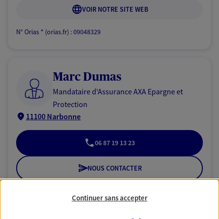
VOIR NOTRE SITE WEB
N° Orias * (orias.fr) : 09048329
Marc Dumas
Mandataire d'Assurance AXA Epargne et
Protection
11100 Narbonne
06 87 19 13 23
NOUS CONTACTER
VOIR NOTRE SITE WEB
Continuer sans accepter
N° Orias * (orias.fr) : 23001125