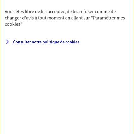
N° Orias * (orias.fr) : EI COURALET CEDRIC (21006184); EI
SEBASTIEN BAURAIN (24003571)
Vous êtes libre de les accepter, de les refuser comme de
changer d'avis à tout moment en allant sur
"Paramétrer mes
cookies
"
Magalie Martinez
Consulter notre politique de
cookies
Agent général d'assurance exclusif AXA
Prévoyance & Patrimoine
1 Quai D'alsace, 11100 Narbonne
Horaires :
Fermé
Ouvre le 10 août à 09:00
06 50 40 59 26
NOUS CONTACTER
VOIR NOTRE SITE WEB
N° Orias * (orias.fr) : 16006018