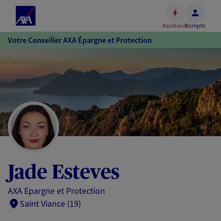
Espace
client
Assistance
Compte
Accéder
Votre Conseiller AXA Épargne et Protection
au
contenu
principal
Accéder
au
pied
de
page
Jade Esteves
AXA Epargne et Protection
Saint Viance (19)