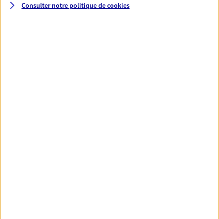
Consulter notre politique de
cookies
Santé
Couvrez vos dépenses de santé ainsi que celles de
votre famille avec la complémentaire santé qui
vous ressemble.
Découvrir l'offre Santé
VOIR TOUTES NOS OFFRES
Nos expertises
Réaliser un bilan social et