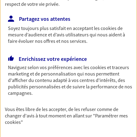
respect de votre vie privée.
Découvrir les offres Épargne
Partagez vos attentes
Retraite
Soyez toujours plus satisfait en acceptant les
cookies
de
mesure d’audience et d’avis utilisateurs qui nous aident à
Préparez sereinement ce nouveau chapitre de
faire évoluer nos offres et nos services.
votre vie avec les conseils d'un expert. Découvrez
notre solution PER (Plan Epargne Retraite)
spécialement conçue pour la retraite.
Enrichissez votre expérience
Naviguez selon vos préférences avec les
cookies et traceurs
Découvrir l'offre Retraite
marketing et de personnalisation qui nous permettent
d'afficher du contenu adapté à vos centres d'intérêts, des
publicités personnalisées et de suivre la performance de nos
Prévoyance
campagnes.
Pour un avenir serein, assurez-vous avec notre
contrat prévoyance. Préservez vos proches en cas
d'accident ou de maladie en optant pour les
Vous êtes libre de les accepter, de les refuser comme de
garanties incapacité temporaire totale de travail,
changer d'avis à tout moment en allant sur
"Paramétrer mes
invalidité ou de décès.
cookies
"
Découvrir l'offre Prévoyance