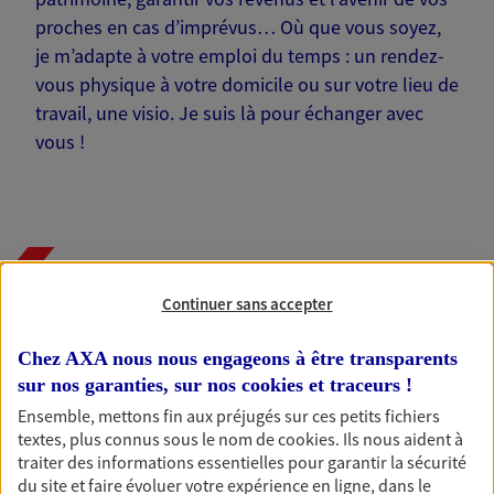
proches en cas d’imprévus… Où que vous soyez,
je m’adapte à votre emploi du temps : un rendez-
vous physique à votre domicile ou sur votre lieu de
travail, une visio. Je suis là pour échanger avec
vous !
Nos offres phares
Continuer sans accepter
Chez AXA nous nous engageons à être transparents
Épargne
sur nos garanties, sur nos
cookies et traceurs
!
Réalisez vos projets grâce à votre épargne : achat
Ensemble, mettons fin aux préjugés sur ces petits fichiers
immobilier, études des enfants ou voyage autour
textes, plus connus sous le nom de
cookies
. Ils nous aident à
du monde… Épargnez à votre rythme et
traiter des informations essentielles pour garantir la sécurité
simplement, selon votre profil.
du site et faire évoluer votre expérience en ligne, dans le