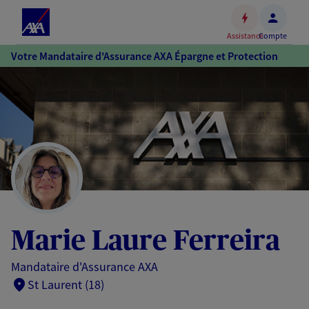
Espace
client
Assistance
Compte
Accéder
Votre Mandataire d'Assurance AXA Épargne et Protection
au
contenu
principal
Accéder
au
pied
de
page
Marie Laure Ferreira
Mandataire d'Assurance AXA
St Laurent (18)