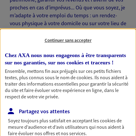
proches en cas d’imprévus... Où que vous soyez, je
m’adapte à votre emploi du temps : un rendez-
vous physique à votre domicile ou sur votre lieu de
travail… Je suis là pour échanger avec vous !
Continuer sans accepter
Chez AXA nous nous engageons à être transparents
sur nos garanties, sur nos
cookies et traceurs
!
Nos offres phares
Ensemble, mettons fin aux préjugés sur ces petits fichiers
textes, plus connus sous le nom de
cookies
. Ils nous aident à
traiter des informations essentielles pour garantir la sécurité
du site et faire évoluer votre expérience en ligne, dans le
Épargne
respect de votre vie privée.
Réalisez vos projets grâce à votre épargne : achat
Partagez vos attentes
immobilier, études des enfants ou voyage autour
du monde… Épargnez à votre rythme et
Soyez toujours plus satisfait en acceptant les
cookies
de
simplement, selon votre profil.
mesure d’audience et d’avis utilisateurs qui nous aident à
faire évoluer nos offres et nos services.