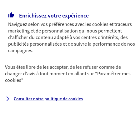
Retraite
Enrichissez votre expérience
Préparez sereinement ce nouveau chapitre de
votre vie avec les conseils d'un expert. Découvrez
Naviguez selon vos préférences avec les
cookies et traceurs
notre solution PER (Plan Epargne Retraite)
marketing et de personnalisation qui nous permettent
spécialement conçue pour la retraite.
d'afficher du contenu adapté à vos centres d'intérêts, des
publicités personnalisées et de suivre la performance de nos
campagnes.
Santé
Couvrez vos dépenses de santé ainsi que celles de
Vous êtes libre de les accepter, de les refuser comme de
votre famille avec la complémentaire santé qui
changer d'avis à tout moment en allant sur
"Paramétrer mes
vous ressemble.
cookies
"
Prévoyance
Consulter notre politique de
cookies
Pour un avenir serein, assurez-vous avec notre
contrat prévoyance. Préservez vos proches en cas
d'accident ou de maladie en optant pour les
garanties incapacité temporaire totale de travail,
invalidité ou de décès.