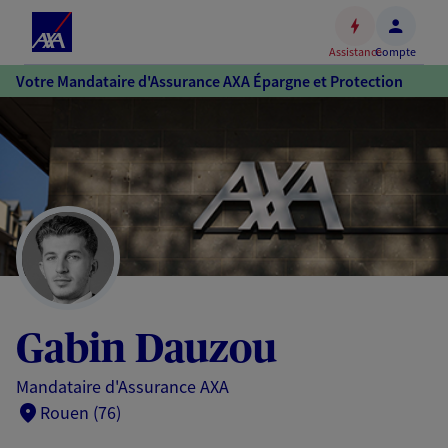
Espace
client
Assistance
Compte
Accéder
Votre Mandataire d'Assurance AXA Épargne et Protection
au
contenu
principal
Accéder
au
pied
de
page
Gabin Dauzou
Mandataire d'Assurance AXA
Rouen (76)