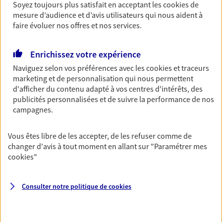
Soyez toujours plus satisfait en acceptant les
cookies
de
Retraite
mesure d’audience et d’avis utilisateurs qui nous aident à
faire évoluer nos offres et nos services.
Préparez sereinement ce nouveau chapitre de
votre vie avec les conseils d'un expert. Découvrez
notre solution PER (Plan Epargne Retraite)
Enrichissez votre expérience
spécialement conçue pour la retraite.
Naviguez selon vos préférences avec les
cookies et traceurs
marketing et de personnalisation qui nous permettent
d'afficher du contenu adapté à vos centres d'intérêts, des
Santé
publicités personnalisées et de suivre la performance de nos
Couvrez vos dépenses de santé ainsi que celles de
campagnes.
votre famille avec la complémentaire santé qui
vous ressemble.
Vous êtes libre de les accepter, de les refuser comme de
changer d'avis à tout moment en allant sur
"Paramétrer mes
Prévoyance
cookies
"
Pour un avenir serein, assurez-vous avec notre
contrat prévoyance. Préservez vos proches en cas
Consulter notre politique de
cookies
d'accident ou de maladie en optant pour les
garanties incapacité temporaire totale de travail,
invalidité ou de décès.