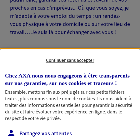
proches en cas d’imprévus... Où que vous soyez, je
m’adapte à votre emploi du temps : un rendez-
vous physique à votre domicile ou sur votre lieu de
travail… Je suis là pour échanger avec vous !
Continuer sans accepter
Nos offres phares
Chez AXA nous nous engageons à être transparents
sur nos garanties, sur nos
cookies et traceurs
!
Ensemble, mettons fin aux préjugés sur ces petits fichiers
textes, plus connus sous le nom de
cookies
. Ils nous aident à
Épargne
traiter des informations essentielles pour garantir la sécurité
Réalisez vos projets grâce à votre épargne : achat
du site et faire évoluer votre expérience en ligne, dans le
immobilier, études des enfants ou voyage autour
respect de votre vie privée.
du monde… Épargnez à votre rythme et
simplement, selon votre profil.
Partagez vos attentes