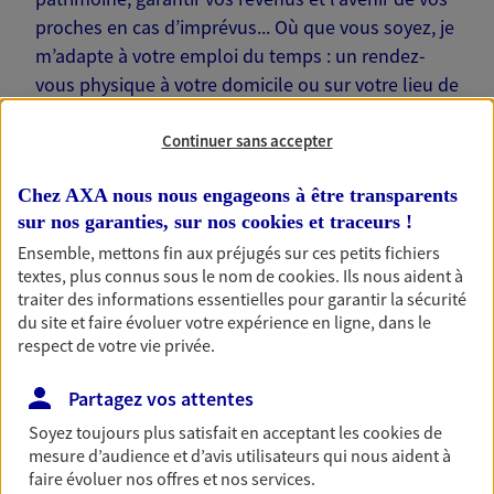
proches en cas d’imprévus... Où que vous soyez, je
m’adapte à votre emploi du temps : un rendez-
vous physique à votre domicile ou sur votre lieu de
travail… Je suis là pour échanger avec vous !
Continuer sans accepter
Chez AXA nous nous engageons à être transparents
sur nos garanties, sur nos
cookies et traceurs
!
Nos offres phares
Ensemble, mettons fin aux préjugés sur ces petits fichiers
textes, plus connus sous le nom de
cookies
. Ils nous aident à
traiter des informations essentielles pour garantir la sécurité
du site et faire évoluer votre expérience en ligne, dans le
respect de votre vie privée.
Épargne
Réalisez vos projets grâce à votre épargne : achat
Partagez vos attentes
immobilier, études des enfants ou voyage autour
du monde… Épargnez à votre rythme et
Soyez toujours plus satisfait en acceptant les
cookies
de
simplement, selon votre profil.
mesure d’audience et d’avis utilisateurs qui nous aident à
faire évoluer nos offres et nos services.