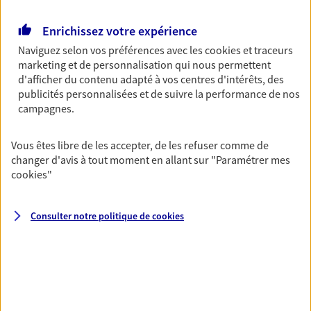
Retraite
Enrichissez votre expérience
Préparez sereinement ce nouveau chapitre de
Naviguez selon vos préférences avec les
cookies et traceurs
votre vie avec les conseils d'un expert. Découvrez
marketing et de personnalisation qui nous permettent
notre solution PER (Plan Epargne Retraite)
d'afficher du contenu adapté à vos centres d'intérêts, des
spécialement conçue pour la retraite.
publicités personnalisées et de suivre la performance de nos
campagnes.
Santé
Couvrez vos dépenses de santé ainsi que celles de
Vous êtes libre de les accepter, de les refuser comme de
votre famille avec la complémentaire santé qui
changer d'avis à tout moment en allant sur
"Paramétrer mes
vous ressemble.
cookies
"
Consulter notre politique de
cookies
Prévoyance
Pour un avenir serein, assurez-vous avec notre
contrat prévoyance. Préservez vos proches en cas
d'accident ou de maladie en optant pour les
garanties incapacité temporaire totale de travail,
invalidité ou de décès.