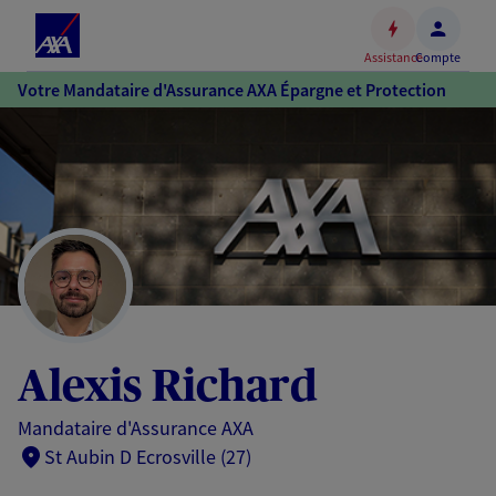
Espace
client
Assistance
Compte
Accéder
Votre Mandataire d'Assurance AXA Épargne et Protection
au
contenu
principal
Accéder
au
pied
de
page
Alexis Richard
Mandataire d'Assurance AXA
St Aubin D Ecrosville (27)