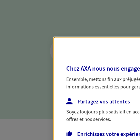
Réaliser un bilan 
de votre situation
Parce qu'avant de définir une 
Chez AXA nous nous engageon
d'établir un bon diagnosti
Ensemble, mettons fin aux préjugés 
dresser un bilan complet de 
informations essentielles pour garan
solide pour vous formuler de
besoins.
Partagez vos attentes
Soyez toujours plus satisfait en ac
offres et nos services.
Enrichissez votre expérie