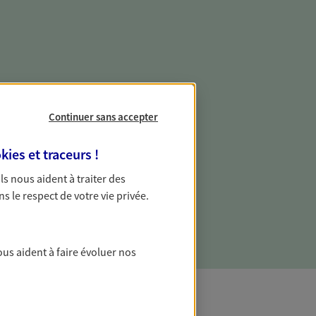
e vie professionnelle et
vée
Continuer sans accepter
 écoute pour vous proposer des
kies et traceurs
!
les couvrant les risques liés à votre
 Ils nous aident à traiter des
es risques liés à votre vie privée. Un seul
ns le respect de votre vie privée.
ous vos besoins, ça change tout.
ous aident à faire évoluer nos