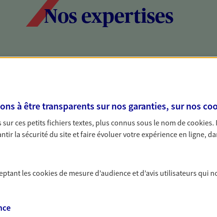
Nos expertises
social et patrimonial
Protéger votr
votre vie pri
stratégie, il est nécessaire
Nous sommes à votre
s à être transparents sur nos garanties, sur nos
coo
c, nous vous accompagnons pour
solutions assurantiel
sur ces petits fichiers textes, plus connus sous le nom de
cookies
.
votre situation. Une analyse
activité, mais aussi l
tir la sécurité du site et faire évoluer votre expérience en ligne, da
s conseils cohérents avec vos
interlocuteur pour t
ceptant les
cookies
de mesure d’audience et d’avis utilisateurs qui n
nce