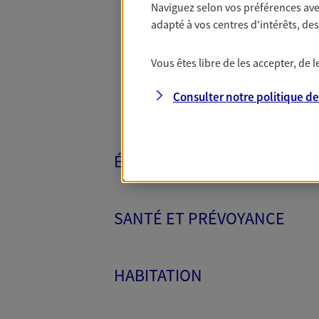
Naviguez selon vos préférences ave
Toutes nos 
adapté à vos centres d'intérêts, d
Vous êtes libre de les accepter, de
Consulter notre politique d
ÉPARGNE ET RETRAITE
SANTÉ ET PRÉVOYANCE
HABITATION