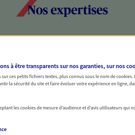
Nos expertises
social et patrimonial
Protéger votr
votre vie pri
stratégie, il est nécessaire
Nous sommes à votre
s à être transparents sur nos garanties, sur nos
coo
c, nous vous accompagnons pour
solutions assurantiel
sur ces petits fichiers textes, plus connus sous le nom de
cookies
.
votre situation. Une analyse
activité, mais aussi l
tir la sécurité du site et faire évoluer votre expérience en ligne, da
s conseils cohérents avec vos
interlocuteur pour t
ceptant les
cookies
de mesure d’audience et d’avis utilisateurs qui n
nce