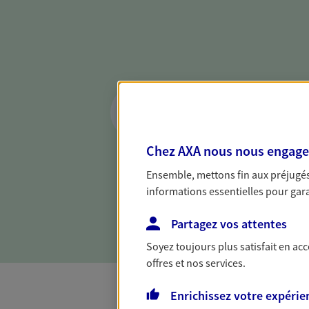
Réaliser un bilan 
de votre situation
Parce qu'avant de définir une 
Chez AXA nous nous engageon
d'établir un bon diagnosti
Ensemble, mettons fin aux préjugés 
dresser un bilan complet de 
informations essentielles pour garan
solide pour vous formuler de
besoins.
Partagez vos attentes
Soyez toujours plus satisfait en ac
offres et nos services.
Enrichissez votre expérie