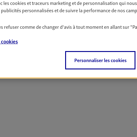
c les
cookies et traceurs
marketing et de personnalisation qui nous
solutions AXA Épargne e
es publicités personnalisées et de suivre la performance de nos cam
 les refuser comme de changer d'avis à tout moment en allant sur
"P
PARTICULIERS
PROFESSIONNELS
e
cookies
Personnaliser les cookies