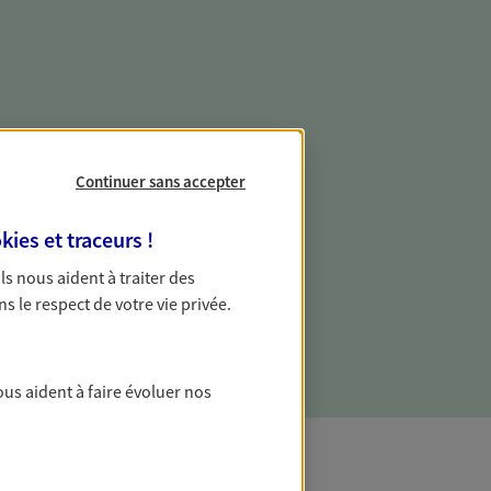
e vie professionnelle et
vée
Continuer sans accepter
 écoute pour vous proposer des
kies et traceurs
!
les couvrant les risques liés à votre
 Ils nous aident à traiter des
es risques liés à votre vie privée. Un seul
ns le respect de votre vie privée.
ous vos besoins, ça change tout.
ous aident à faire évoluer nos