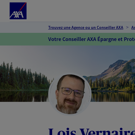
Espace client
Accéder au contenu principal
Accéder au pied de page
Trouvez une Agence ou un Conseiller AXA
A
Votre Conseiller AXA Épargne et Prot
Lois Vernair