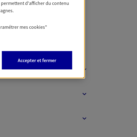
 permettent d'afficher du contenu
t Protection
pagnes.
aramétrer mes
cookies
"
Accepter et fermer