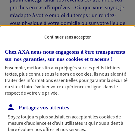
proches en cas d’imprévus... Où que vous soyez, je
m’adapte à votre emploi du temps : un rendez-
vous physique à votre domicile ou sur votre lieu de
travail… Je suis là pour échanger avec vous !
Continuer sans accepter
Chez AXA nous nous engageons à être transparents
sur nos garanties, sur nos
cookies et traceurs
!
Ensemble, mettons fin aux préjugés sur ces petits fichiers
Nos offres phares
textes, plus connus sous le nom de
cookies
. Ils nous aident à
traiter des informations essentielles pour garantir la sécurité
du site et faire évoluer votre expérience en ligne, dans le
respect de votre vie privée.
Épargne
Réalisez vos projets grâce à votre épargne : achat
Partagez vos attentes
immobilier, études des enfants ou voyage autour
Soyez toujours plus satisfait en acceptant les
cookies
de
du monde… Épargnez à votre rythme et
mesure d’audience et d’avis utilisateurs qui nous aident à
simplement, selon votre profil.
faire évoluer nos offres et nos services.