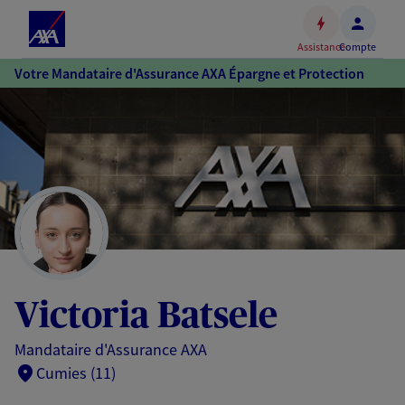
Espace
client
Assistance
Compte
Accéder
Votre Mandataire d'Assurance AXA Épargne et Protection
au
contenu
principal
Accéder
au
pied
de
page
Victoria Batsele
Mandataire d'Assurance AXA
Cumies (11)