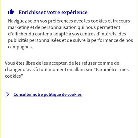
Retraite
Enrichissez votre expérience
Préparez sereinement ce nouveau chapitre de
Naviguez selon vos préférences avec les
cookies et traceurs
votre vie avec les conseils d'un expert. Découvrez
marketing et de personnalisation qui nous permettent
notre solution PER (Plan Epargne Retraite)
d'afficher du contenu adapté à vos centres d'intérêts, des
spécialement conçue pour la retraite.
publicités personnalisées et de suivre la performance de nos
campagnes.
Santé
Vous êtes libre de les accepter, de les refuser comme de
Couvrez vos dépenses de santé ainsi que celles de
changer d'avis à tout moment en allant sur
"Paramétrer mes
votre famille avec la complémentaire santé qui
cookies
"
vous ressemble.
Consulter notre politique de
cookies
Prévoyance
Pour un avenir serein, assurez-vous avec notre
contrat prévoyance. Préservez vos proches en cas
d'accident ou de maladie en optant pour les
garanties incapacité temporaire totale de travail,
invalidité ou de décès.