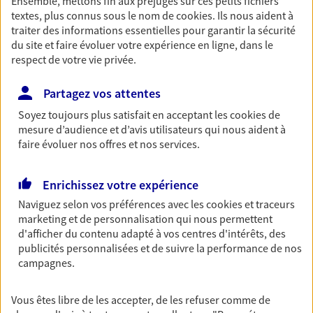
Ensemble, mettons fin aux préjugés sur ces petits fichiers
textes, plus connus sous le nom de
cookies
. Ils nous aident à
Découvrir les offres Épargne
traiter des informations essentielles pour garantir la sécurité
du site et faire évoluer votre expérience en ligne, dans le
respect de votre vie privée.
Retraite
Préparez sereinement ce nouveau chapitre de
Partagez vos attentes
votre vie avec les conseils d'un expert. Découvrez
notre solution PER (Plan Epargne Retraite)
Soyez toujours plus satisfait en acceptant les
cookies
de
spécialement conçue pour la retraite.
mesure d’audience et d’avis utilisateurs qui nous aident à
faire évoluer nos offres et nos services.
Découvrir l'offre Retraite
Enrichissez votre expérience
Prévoyance
Naviguez selon vos préférences avec les
cookies et traceurs
marketing et de personnalisation qui nous permettent
Pour un avenir serein, assurez-vous avec notre
d'afficher du contenu adapté à vos centres d'intérêts, des
contrat prévoyance. Préservez vos proches en cas
publicités personnalisées et de suivre la performance de nos
d'accident ou de maladie en optant pour les
campagnes.
garanties incapacité temporaire totale de travail,
invalidité ou de décès.
Vous êtes libre de les accepter, de les refuser comme de
Découvrir l'offre Prévoyance