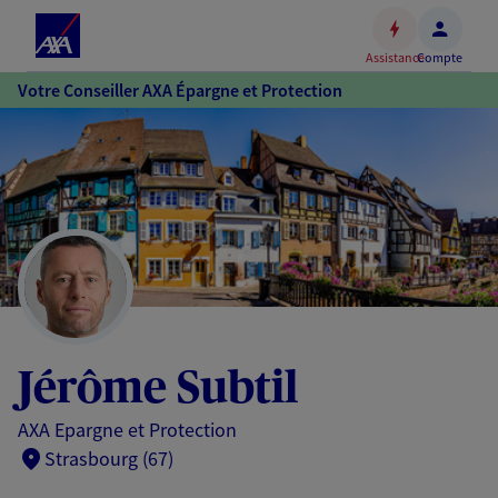
Espace
client
Assistance
Compte
Accéder
Votre Conseiller AXA Épargne et Protection
au
contenu
principal
Accéder
au
pied
de
page
Jérôme Subtil
AXA Epargne et Protection
Strasbourg (67)