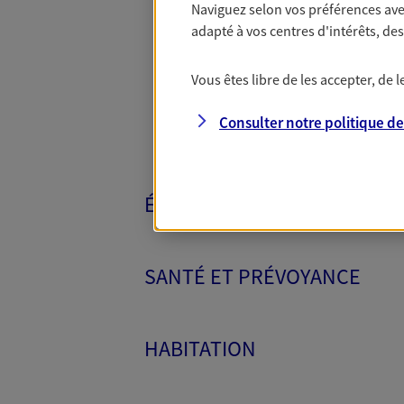
Naviguez selon vos préférences ave
Toutes nos 
adapté à vos centres d'intérêts, d
Vous êtes libre de les accepter, de
Consulter notre politique d
ÉPARGNE ET RETRAITE
SANTÉ ET PRÉVOYANCE
HABITATION