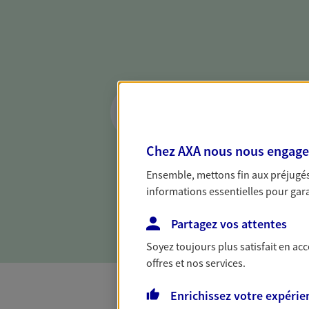
Réaliser un bilan 
de votre situation
Parce qu'avant de définir une 
Chez AXA nous nous engageon
d'établir un bon diagnosti
Ensemble, mettons fin aux préjugés 
dresser un bilan complet de 
informations essentielles pour garan
solide pour vous formuler de
besoins.
Partagez vos attentes
Soyez toujours plus satisfait en ac
offres et nos services.
Enrichissez votre expérie