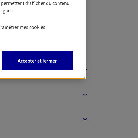
 permettent d'afficher du contenu
t Protection
pagnes.
aramétrer mes
cookies
"
Accepter et fermer