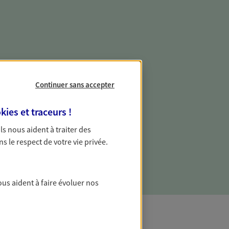
e vie professionnelle et
vée
Continuer sans accepter
 écoute pour vous proposer des
kies et traceurs
!
les couvrant les risques liés à votre
 Ils nous aident à traiter des
es risques liés à votre vie privée. Un seul
ns le respect de votre vie privée.
ous vos besoins, ça change tout.
ous aident à faire évoluer nos