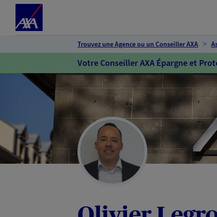
Espace client
Accéder au contenu principal
Accéder au pied de page
Trouvez une Agence ou un Conseiller AXA
A
Votre Conseiller AXA Épargne et Prot
Olivier Legr