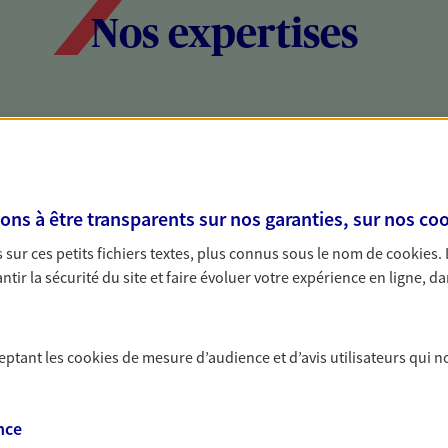
Nos expertises
social et patrimonial
Protéger votr
votre vie pri
stratégie, il est nécessaire
Nous sommes à votre
s à être transparents sur nos garanties, sur nos
coo
c, nous vous accompagnons pour
solutions assurantiel
sur ces petits fichiers textes, plus connus sous le nom de
cookies
.
votre situation. Une analyse
activité, mais aussi l
tir la sécurité du site et faire évoluer votre expérience en ligne, da
s conseils cohérents avec vos
interlocuteur pour t
ceptant les
cookies
de mesure d’audience et d’avis utilisateurs qui n
nce