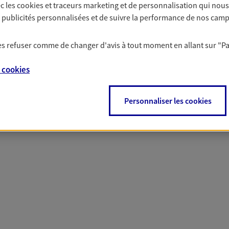
c les
cookies et traceurs
marketing et de personnalisation qui nous
solutions AXA Épargne e
es publicités personnalisées et de suivre la performance de nos cam
 les refuser comme de changer d'avis à tout moment en allant sur
"P
PARTICULIERS
PROFESSIONNELS
e
cookies
Personnaliser les cookies