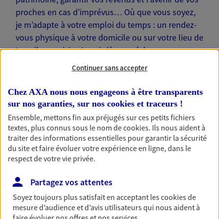
proches en cas d’imprévus… Où que vous soyez,
je m’adapte à votre emploi du temps : un rendez-
vous physique à votre domicile ou sur votre lieu de
travail, une visio. Je suis là pour échanger avec
vous !
Continuer sans accepter
Chez AXA nous nous engageons à être transparents
sur nos garanties, sur nos
cookies et traceurs
!
Ensemble, mettons fin aux préjugés sur ces petits fichiers
Nos offres phares
textes, plus connus sous le nom de
cookies
. Ils nous aident à
traiter des informations essentielles pour garantir la sécurité
du site et faire évoluer votre expérience en ligne, dans le
respect de votre vie privée.
Épargne
Partagez vos attentes
Réalisez vos projets grâce à votre épargne : achat
immobilier, études des enfants ou voyage autour
Soyez toujours plus satisfait en acceptant les
cookies
de
du monde… Épargnez à votre rythme et
mesure d’audience et d’avis utilisateurs qui nous aident à
simplement, selon votre profil.
faire évoluer nos offres et nos services.