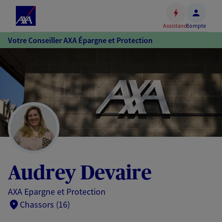
Espace
client
Assistance
Compte
Accéder
Votre Conseiller AXA Épargne et Protection
au
contenu
principal
Accéder
au
pied
de
page
Audrey Devaire
AXA Epargne et Protection
Chassors (16)