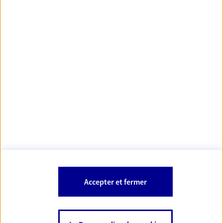
Votre Conseiller Épargne et Protection AXA AUDREY
DEVAIRE
16200 Chassors
Votre conseiller est un salarié d'AXA France Vie et d'AXA France IARD.
Les mentions légales de cette/ces entreprises d'assurance sont
Mentions légales
disponibles dans la rubrique «
» du site.
À PROPOS D'AXA
Accepter et fermer
SITES AXA