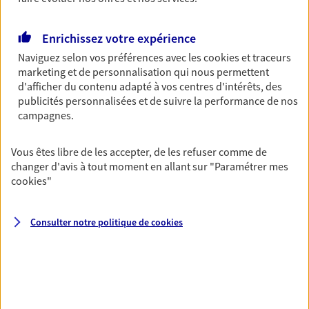
Découvrir les offres Épargne
Enrichissez votre expérience
Naviguez selon vos préférences avec les
cookies et traceurs
Retraite
marketing et de personnalisation qui nous permettent
Préparez sereinement ce nouveau chapitre de
d'afficher du contenu adapté à vos centres d'intérêts, des
votre vie avec les conseils d'un expert. Découvrez
publicités personnalisées et de suivre la performance de nos
notre solution PER (Plan Epargne Retraite)
campagnes.
spécialement conçue pour la retraite.
Vous êtes libre de les accepter, de les refuser comme de
Découvrir l'offre Retraite
changer d'avis à tout moment en allant sur
"Paramétrer mes
cookies
"
Prévoyance
Pour un avenir serein, assurez-vous avec notre
Consulter notre politique de
cookies
contrat prévoyance. Préservez vos proches en cas
d'accident ou de maladie en optant pour les
garanties incapacité temporaire totale de travail,
invalidité ou de décès.
Découvrir l'offre Prévoyance