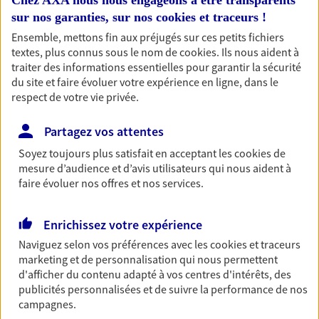
Chez AXA nous nous engageons à être transparents
sur nos garanties, sur nos
cookies et traceurs
!
04 50 03 03 31
Ensemble, mettons fin aux préjugés sur ces petits fichiers
textes, plus connus sous le nom de
cookies
. Ils nous aident à
NOUS CONTACTER
traiter des informations essentielles pour garantir la sécurité
du site et faire évoluer votre expérience en ligne, dans le
PRENDRE RENDEZ-VOUS
respect de votre vie privée.
VOIR NOTRE SITE WEB
Partagez vos attentes
N° Orias * (orias.fr) : EI VALRAN REGINE (07013106); EI BROISIN
Soyez toujours plus satisfait en acceptant les
cookies
de
JEAN YVES (07013108); EMELINE BROISIN (24004910)
mesure d’audience et d’avis utilisateurs qui nous aident à
faire évoluer nos offres et nos services.
Enrichissez votre expérience
R. Broisin J.Y. Broisin E.
Naviguez selon vos préférences avec les
cookies et traceurs
Broisin
marketing et de personnalisation qui nous permettent
d'afficher du contenu adapté à vos centres d'intérêts, des
Agents Généraux d'assurance exclusif AXA
publicités personnalisées et de suivre la performance de nos
France
campagnes.
33 Boulevard Des Allobroges, 74130 Bonneville