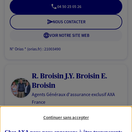
04 50 25 05 26
NOUS CONTACTER
VOIR NOTRE SITE WEB
N° Orias * (orias.fr) : 21003490
R. Broisin J.Y. Broisin E.
Broisin
Agents Généraux d'assurance exclusif AXA
France
101 Rue De L Egalite, 74800 La Roche Sur Foron
Horaires :
Fermé
Continuer sans accepter
Ouvre le 10 août à 08:30