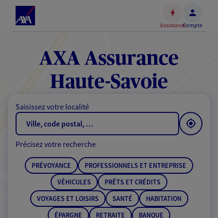
Espace
client
Assistance
Compte
Accéder
au
contenu
AXA Assurance
principal
Accéder
Haute-Savoie
au
pied
Saisissez votre localité
de
page
Précisez votre recherche
PRÉVOYANCE
PROFESSIONNELS ET ENTREPRISE
VÉHICULES
PRÊTS ET CRÉDITS
VOYAGES ET LOISIRS
SANTÉ
HABITATION
ÉPARGNE
RETRAITE
BANQUE