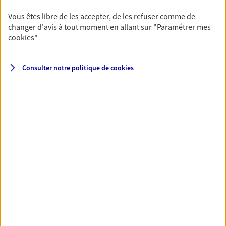
Horaires :
Fermé
Vous êtes libre de les accepter, de les refuser comme de
Ouvre le 24 août à 14:00
changer d'avis à tout moment en allant sur
"Paramétrer mes
cookies
"
04 50 25 68 01
Consulter notre politique de
cookies
NOUS CONTACTER
PRENDRE RENDEZ-VOUS
VOIR NOTRE SITE WEB
N° Orias * (orias.fr) : EI VALRAN REGINE (07013106); EI BROISIN
JEAN YVES (07013108); EMELINE BROISIN (24004910)
BOTTOLLIER DEPOIS
Christelle