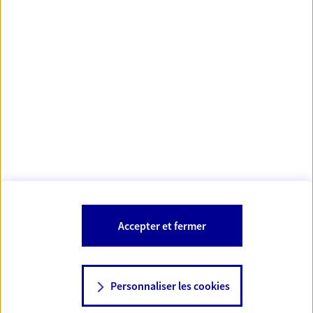
https://www.orias.fr/
code des
*
- Les agents AXA sont régis par le
assurances
À PROPOS D'AXA
NOS AUTRES PRODUITS
SITES AXA
Accepter et fermer
Personnaliser les cookies
© AXA 2026 – Tous droits réservés