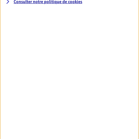
Consulter notre politique de
cookies
06 16 12 77 79
NOUS CONTACTER
VOIR NOTRE SITE WEB
N° Orias * (orias.fr) : 07017468
Estelle Mssihid
Conseiller AXA Epargne et Protection
94000 Creteil
NOUS CONTACTER
VOIR NOTRE SITE WEB