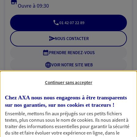
Ouvre à 09:30
01 42 07 22 89
NOUS CONTACTER
PRENDRE RENDEZ-VOUS
VOIR NOTRE SITE WEB
N° Orias * (orias.fr) : 13009184
Continuer sans accepter
Chez AXA nous nous engageons à être transparents
sur nos garanties, sur nos
cookies et traceurs
!
Isabelle Oudot
Ensemble, mettons fin aux préjugés sur ces petits fichiers
Agent Général d'assurance exclusif AXA
textes, plus connus sous le nom de
cookies
. Ils nous aident à
France
traiter des informations essentielles pour garantir la sécurité
17 Av Georges Clemenceau, 94700 Maisons Alfort
du site et faire évoluer votre expérience en ligne, dans le