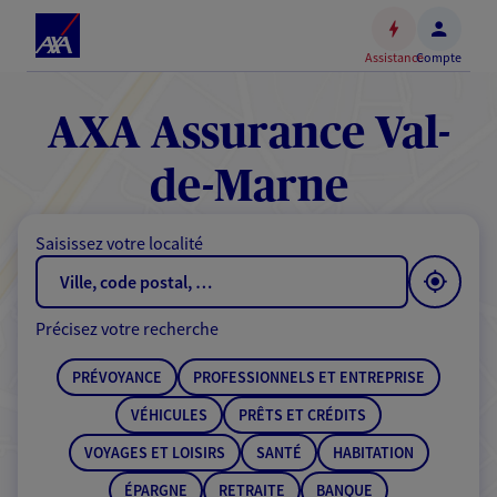
Espace
client
Assistance
Compte
Accéder
au
contenu
AXA Assurance Val-
principal
Accéder
de-Marne
au
pied
Saisissez votre localité
de
page
Précisez votre recherche
PRÉVOYANCE
PROFESSIONNELS ET ENTREPRISE
VÉHICULES
PRÊTS ET CRÉDITS
VOYAGES ET LOISIRS
SANTÉ
HABITATION
ÉPARGNE
RETRAITE
BANQUE