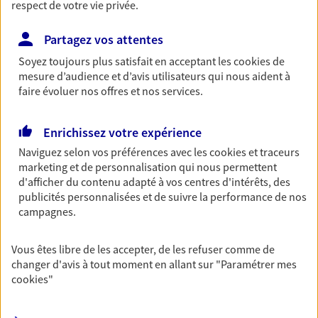
Agence accessible
respect de votre vie privée.
Horaires :
Fermé
Ouvre à 09:30
Partagez vos attentes
Soyez toujours plus satisfait en acceptant les
cookies
de
mesure d’audience et d’avis utilisateurs qui nous aident à
01 48 93 35 71
faire évoluer nos offres et nos services.
NOUS CONTACTER
Enrichissez votre expérience
VOIR NOTRE SITE WEB
Naviguez selon vos préférences avec les
cookies et traceurs
marketing et de personnalisation qui nous permettent
N° Orias * (orias.fr) : 10054482
d'afficher du contenu adapté à vos centres d'intérêts, des
publicités personnalisées et de suivre la performance de nos
campagnes.
Simone Benamara
Vous êtes libre de les accepter, de les refuser comme de
changer d'avis à tout moment en allant sur
"Paramétrer mes
Mandataire d'Assurance AXA Epargne et
cookies
"
Protection
94000 Creteil