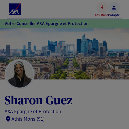
Espace
client
Assistance
Compte
Accéder
Votre Conseiller AXA Épargne et Protection
au
contenu
principal
Accéder
au
pied
de
page
Sharon Guez
AXA Epargne et Protection
Athis Mons (91)