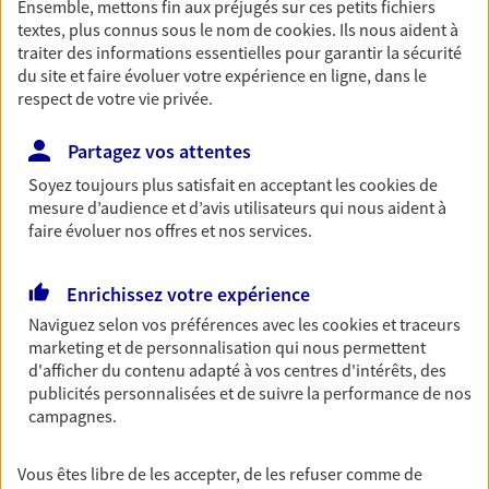
Ensemble, mettons fin aux préjugés sur ces petits fichiers
textes, plus connus sous le nom de
cookies
. Ils nous aident à
Découvrir les offres Épargne
traiter des informations essentielles pour garantir la sécurité
du site et faire évoluer votre expérience en ligne, dans le
respect de votre vie privée.
Retraite
Préparez sereinement ce nouveau chapitre de
Partagez vos attentes
votre vie avec les conseils d'un expert. Découvrez
notre solution PER (Plan Epargne Retraite)
Soyez toujours plus satisfait en acceptant les
cookies
de
spécialement conçue pour la retraite.
mesure d’audience et d’avis utilisateurs qui nous aident à
faire évoluer nos offres et nos services.
Découvrir l'offre Retraite
Enrichissez votre expérience
Prévoyance
Naviguez selon vos préférences avec les
cookies et traceurs
Pour un avenir serein, assurez-vous avec notre
marketing et de personnalisation qui nous permettent
contrat prévoyance. Préservez vos proches en cas
d'afficher du contenu adapté à vos centres d'intérêts, des
d'accident ou de maladie en optant pour les
publicités personnalisées et de suivre la performance de nos
garanties incapacité temporaire totale de travail,
campagnes.
invalidité ou de décès.
Vous êtes libre de les accepter, de les refuser comme de
Découvrir l'offre Prévoyance