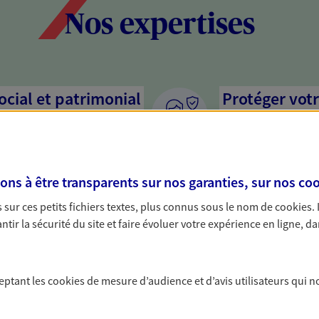
Nos expertises
social et patrimonial
Protéger votr
votre vie pri
stratégie, il est nécessaire
Nous sommes à votre
c, nous vous accompagnons pour
solutions assurantiel
s à être transparents sur nos garanties, sur nos
coo
votre situation. Une analyse
activité, mais aussi l
s conseils cohérents avec vos
interlocuteur pour t
sur ces petits fichiers textes, plus connus sous le nom de
cookies
.
tir la sécurité du site et faire évoluer votre expérience en ligne, da
protéger vos proches
Vous aider à 
a vie
De nombreuses soluti
ceptant les
cookies
de mesure d’audience et d’avis utilisateurs qui n
fructifier votre épar
yance, sécurisez vos ressources
? Rien ne remplace le
s d'accident, d'invalidité,
PER, Livret… Faisons