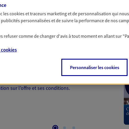
nce
c les
cookies et traceurs
marketing et de personnalisation qui nous
es publicités personnalisées et de suivre la performance de nos cam
 les refuser comme de changer d'avis à tout moment en allant sur
"P
 Santé
e
cookies
 aussi prendre soin de votre santé ? Avec le contrat Ma
Personnaliser les cookies
 votre budget et situation tout en profitant de –10% sur
et plus ; et si vous êtes un travailleur non salarié.
on sur l’offre et ses conditions.