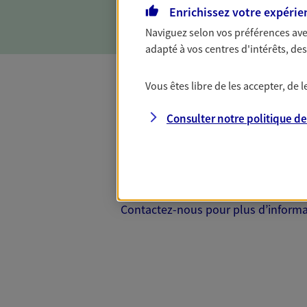
d'incapacité ou de décès.
Enrichissez votre expérie
Naviguez selon vos préférences ave
adapté à vos centres d'intérêts, d
Vous êtes libre de les accepter, de
Complémentaire
Consulter notre politique d
Et si préserver votre budget, c’était
Santé d’AXA, adaptez vos garanties à
votre cotisation, si vous avez 60 ans 
Contactez-nous pour plus d’informati