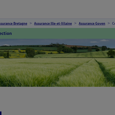
ssurance Bretagne
Assurance Ille-et-Vilaine
Assurance Goven
C
ection
u