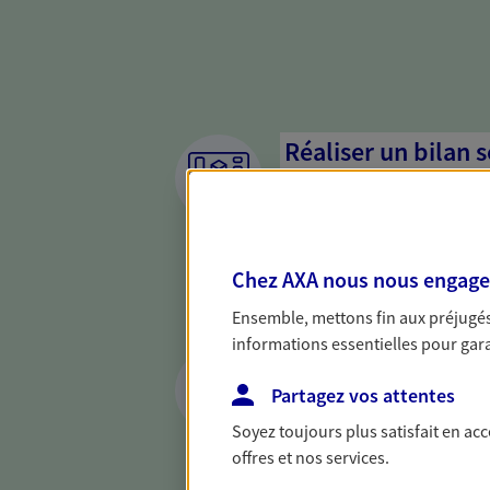
Réaliser un bilan 
de votre situation
Parce qu'avant de définir une 
d'établir un bon diagnosti
Chez AXA nous nous engageon
dresser un bilan complet de 
solide pour vous formuler de
Ensemble, mettons fin aux préjugés 
besoins.
informations essentielles pour garan
Vous protéger et 
face aux aléas de l
Partagez vos attentes
Soyez toujours plus satisfait en ac
Avec nos solutions de prévo
offres et nos services.
et protégez vos proches en ca