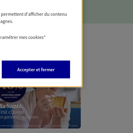
 permettent d'afficher du contenu
pagnes.
aramétrer mes
cookies
"
Mon Offr
Profitez d’une off
Accepter et fermer
nouveaux contrats,
Offre soumise à con
Epargne & Retraite.
PROFITEZ DE L'OFF