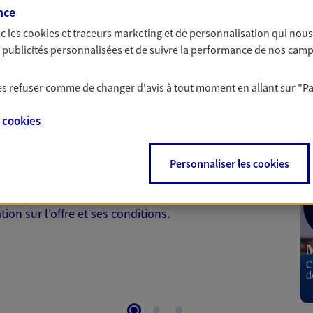
nce
c les
cookies et traceurs
marketing et de personnalisation qui nous
es publicités personnalisées et de suivre la performance de nos cam
 les refuser comme de changer d'avis à tout moment en allant sur
"P
 Santé
e
cookies
 aussi prendre soin de votre santé ? Avec le contrat Ma
Personnaliser les cookies
 votre budget et situation tout en profitant de –10% sur
et plus ; et si vous êtes un travailleur non salarié.
on sur l’offre et ses conditions.