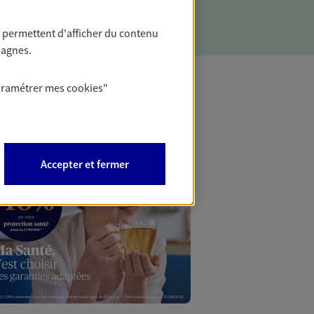
 permettent d'afficher du contenu
pagnes.
aramétrer mes
cookies
"
Mon Offr
Profitez d’une off
Accepter et fermer
nouveaux contrats,
Offre soumise à con
Epargne & Retraite.
PROFITEZ DE L'OFF