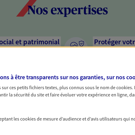
Nos expertises
social et patrimonial
Protéger votr
votre vie pri
stratégie, il est nécessaire
Nous sommes à votre
c, nous vous accompagnons pour
solutions assurantiel
s à être transparents sur nos garanties, sur nos
coo
votre situation. Une analyse
activité, mais aussi l
s conseils cohérents avec vos
interlocuteur pour t
sur ces petits fichiers textes, plus connus sous le nom de
cookies
.
tir la sécurité du site et faire évoluer votre expérience en ligne, da
protéger vos proches
Vous aider à 
a vie
De nombreuses soluti
ceptant les
cookies
de mesure d’audience et d’avis utilisateurs qui n
fructifier votre épar
yance, sécurisez vos ressources
? Rien ne remplace le
s d'accident, d'invalidité,
PER, Livret… Faisons