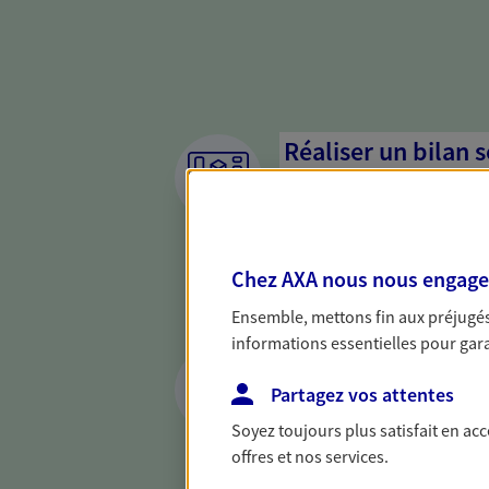
Réaliser un bilan 
de votre situation
Parce qu'avant de définir une 
d'établir un bon diagnosti
Chez AXA nous nous engageon
dresser un bilan complet de 
solide pour vous formuler de
Ensemble, mettons fin aux préjugés 
besoins.
informations essentielles pour garan
Vous protéger et 
face aux aléas de l
Partagez vos attentes
Soyez toujours plus satisfait en ac
Avec nos solutions de prévo
offres et nos services.
et protégez vos proches en ca