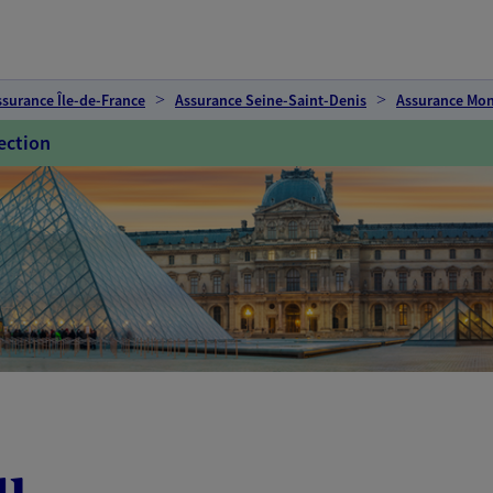
ssurance Île-de-France
Assurance Seine-Saint-Denis
Assurance Mon
ection
u