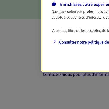
d'incapacité ou de décès.
Enrichissez votre expérie
Naviguez selon vos préférences ave
adapté à vos centres d'intérêts, d
Vous êtes libre de les accepter, de
Complémentaire
Consulter notre politique d
Et si préserver votre budget, c’était
Santé d’AXA, adaptez vos garanties à
votre cotisation, si vous avez 60 ans 
Contactez-nous pour plus d’informati