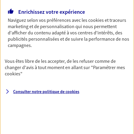
Retraite
Enrichissez votre expérience
Préparez sereinement ce nouveau chapitre de
Naviguez selon vos préférences avec les
cookies et traceurs
votre vie avec les conseils d'un expert. Découvrez
marketing et de personnalisation qui nous permettent
notre solution PER (Plan Epargne Retraite)
d'afficher du contenu adapté à vos centres d'intérêts, des
spécialement conçue pour la retraite.
publicités personnalisées et de suivre la performance de nos
campagnes.
Santé
Vous êtes libre de les accepter, de les refuser comme de
Couvrez vos dépenses de santé ainsi que celles de
changer d'avis à tout moment en allant sur
"Paramétrer mes
votre famille avec la complémentaire santé qui
cookies
"
vous ressemble.
Consulter notre politique de
cookies
Prévoyance
Pour un avenir serein, assurez-vous avec notre
contrat prévoyance. Préservez vos proches en cas
d'accident ou de maladie en optant pour les
garanties incapacité temporaire totale de travail,
invalidité ou de décès.