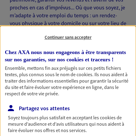
proches en cas d’imprévus... Où que vous soyez, je
m’adapte à votre emploi du temps : un rendez-
vous physique à votre domicile ou sur votre lieu de
travail… Je suis là pour échanger avec vous !
Continuer sans accepter
Chez AXA nous nous engageons à être transparents
sur nos garanties, sur nos
cookies et traceurs
!
Ensemble, mettons fin aux préjugés sur ces petits fichiers
Nos offres phares
textes, plus connus sous le nom de
cookies
. Ils nous aident à
traiter des informations essentielles pour garantir la sécurité
du site et faire évoluer votre expérience en ligne, dans le
respect de votre vie privée.
Épargne
Réalisez vos projets grâce à votre épargne : achat
Partagez vos attentes
immobilier, études des enfants ou voyage autour
Soyez toujours plus satisfait en acceptant les
cookies
de
du monde… Épargnez à votre rythme et
mesure d’audience et d’avis utilisateurs qui nous aident à
simplement, selon votre profil.
faire évoluer nos offres et nos services.