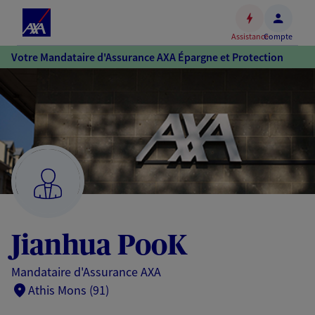
Espace
client
Assistance
Compte
Accéder
Votre Mandataire d'Assurance AXA Épargne et Protection
au
contenu
principal
Accéder
au
pied
de
page
Jianhua PooK
Mandataire d'Assurance AXA
Athis Mons (91)