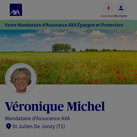
Espace
client
Assistance
Compte
Accéder
Votre Mandataire d'Assurance AXA Épargne et Protection
au
contenu
principal
Accéder
au
pied
de
page
Véronique Michel
Mandataire d'Assurance AXA
St Julien De Jonzy (71)