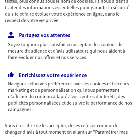
textes, plus connus sous le nom de
cookies
. Ils nous aident à
traiter des informations essentielles pour garantir la sécurité
Retraite
du site et faire évoluer votre expérience en ligne, dans le
Préparez sereinement ce nouveau chapitre de
respect de votre vie privée.
votre vie avec les conseils d'un expert. Découvrez
notre solution PER (Plan Epargne Retraite)
Partagez vos attentes
spécialement conçue pour la retraite.
Soyez toujours plus satisfait en acceptant les
cookies
de
mesure d’audience et d’avis utilisateurs qui nous aident à
Santé
faire évoluer nos offres et nos services.
Couvrez vos dépenses de santé ainsi que celles de
votre famille avec la complémentaire santé qui
Enrichissez votre expérience
vous ressemble.
Naviguez selon vos préférences avec les
cookies et traceurs
marketing et de personnalisation qui nous permettent
Prévoyance
d'afficher du contenu adapté à vos centres d'intérêts, des
publicités personnalisées et de suivre la performance de nos
Pour un avenir serein, assurez-vous avec notre
campagnes.
contrat prévoyance. Préservez vos proches en cas
d'accident ou de maladie en optant pour les
garanties incapacité temporaire totale de travail,
Vous êtes libre de les accepter, de les refuser comme de
invalidité ou de décès.
changer d'avis à tout moment en allant sur
"Paramétrer mes