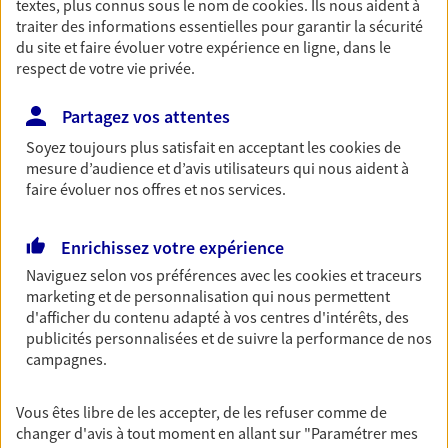
textes, plus connus sous le nom de
cookies
. Ils nous aident à
Retraite
traiter des informations essentielles pour garantir la sécurité
du site et faire évoluer votre expérience en ligne, dans le
Préparez sereinement ce nouveau chapitre de
respect de votre vie privée.
votre vie avec les conseils d'un expert. Découvrez
notre solution PER (Plan Epargne Retraite)
Partagez vos attentes
spécialement conçue pour la retraite.
Soyez toujours plus satisfait en acceptant les
cookies
de
mesure d’audience et d’avis utilisateurs qui nous aident à
Santé
faire évoluer nos offres et nos services.
Couvrez vos dépenses de santé ainsi que celles de
votre famille avec la complémentaire santé qui
Enrichissez votre expérience
vous ressemble.
Naviguez selon vos préférences avec les
cookies et traceurs
marketing et de personnalisation qui nous permettent
Prévoyance
d'afficher du contenu adapté à vos centres d'intérêts, des
publicités personnalisées et de suivre la performance de nos
Pour un avenir serein, assurez-vous avec notre
campagnes.
contrat prévoyance. Préservez vos proches en cas
d'accident ou de maladie en optant pour les
garanties incapacité temporaire totale de travail,
Vous êtes libre de les accepter, de les refuser comme de
invalidité ou de décès.
changer d'avis à tout moment en allant sur
"Paramétrer mes