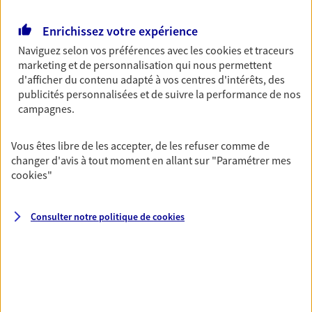
Retraite
Enrichissez votre expérience
Préparez sereinement ce nouveau chapitre de
Naviguez selon vos préférences avec les
cookies et traceurs
votre vie avec les conseils d'un expert. Découvrez
marketing et de personnalisation qui nous permettent
notre solution PER (Plan Epargne Retraite)
d'afficher du contenu adapté à vos centres d'intérêts, des
spécialement conçue pour la retraite.
publicités personnalisées et de suivre la performance de nos
campagnes.
Santé
Couvrez vos dépenses de santé ainsi que celles de
Vous êtes libre de les accepter, de les refuser comme de
votre famille avec la complémentaire santé qui
changer d'avis à tout moment en allant sur
"Paramétrer mes
vous ressemble.
cookies
"
Consulter notre politique de
cookies
Prévoyance
Pour un avenir serein, assurez-vous avec notre
contrat prévoyance. Préservez vos proches en cas
d'accident ou de maladie en optant pour les
garanties incapacité temporaire totale de travail,
invalidité ou de décès.