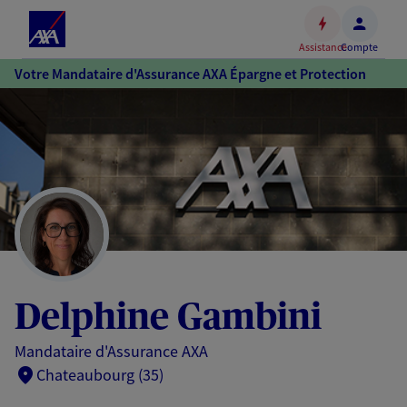
Espace
client
Assistance
Compte
Accéder
Votre Mandataire d'Assurance AXA Épargne et Protection
au
contenu
principal
Accéder
au
pied
de
page
Delphine Gambini
Mandataire d'Assurance AXA
Chateaubourg (35)