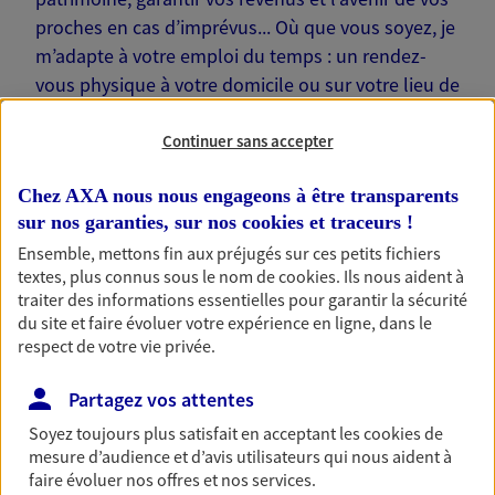
proches en cas d’imprévus... Où que vous soyez, je
m’adapte à votre emploi du temps : un rendez-
vous physique à votre domicile ou sur votre lieu de
travail… Je suis là pour échanger avec vous !
Continuer sans accepter
Chez AXA nous nous engageons à être transparents
sur nos garanties, sur nos
cookies et traceurs
!
Nos offres phares
Ensemble, mettons fin aux préjugés sur ces petits fichiers
textes, plus connus sous le nom de
cookies
. Ils nous aident à
traiter des informations essentielles pour garantir la sécurité
du site et faire évoluer votre expérience en ligne, dans le
respect de votre vie privée.
Épargne
Réalisez vos projets grâce à votre épargne : achat
Partagez vos attentes
immobilier, études des enfants ou voyage autour
du monde… Épargnez à votre rythme et
Soyez toujours plus satisfait en acceptant les
cookies
de
simplement, selon votre profil.
mesure d’audience et d’avis utilisateurs qui nous aident à
faire évoluer nos offres et nos services.