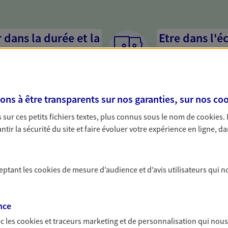
dans la durée et la
Etre dans l'é
Parce que proposer 
mandataires mettent
rojets de vie tout au long de
pour mieux comprend
us concevons notre métier : dans
en cas de difficultés.
s à être transparents sur nos garanties, sur nos
coo
 C'est en apprenant à vous
s de meilleures solutions.
sur ces petits fichiers textes, plus connus sous le nom de
cookies
.
tir la sécurité du site et faire évoluer votre expérience en ligne, da
ceptant les
cookies
de mesure d’audience et d’avis utilisateurs qui n
solutions AXA Épargne e
nce
c les
cookies et traceurs
marketing et de personnalisation qui nous