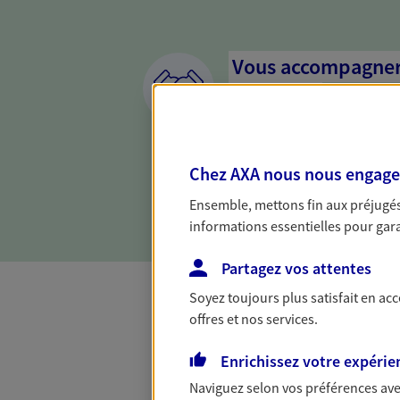
Vous accompagner 
confiance
Vous accompagner dans vos p
votre vie, c'est ainsi que no
Chez AXA nous nous engageon
la confiance et la proximité.
connaître que nous proposon
Ensemble, mettons fin aux préjugés 
informations essentielles pour garan
Partagez vos attentes
Soyez toujours plus satisfait en ac
offres et nos services.
Toutes nos 
Enrichissez votre expérie
Naviguez selon vos préférences ave