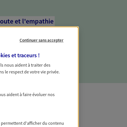
coute et l'empathie
commence d'abord par écouter, nos
 l'empathie au cœur de leurs échanges
Continuer sans accepter
re vos besoins et mieux vous soutenir
kies et traceurs
!
 Ils nous aident à traiter des
ns le respect de votre vie privée.
ous aident à faire évoluer nos
t Protection
 permettent d'afficher du contenu