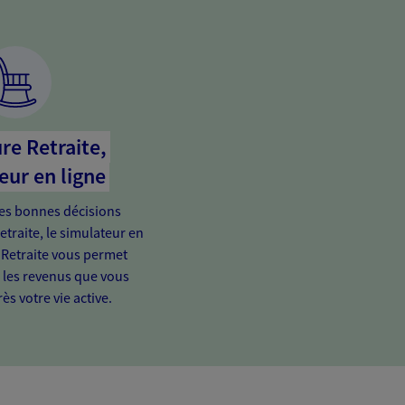
re Retraite,
eur en ligne
es bonnes décisions
etraite, le simulateur en
 Retraite vous permet
e les revenus que vous
ès votre vie active.