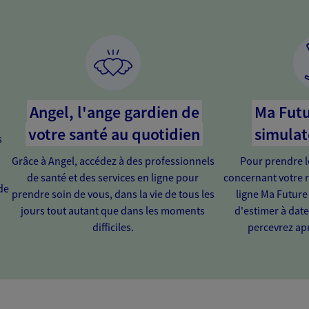
Angel, l'ange gardien de
Ma Futu
votre santé au quotidien
simulat
s
Grâce à Angel, accédez à des professionnels
Pour prendre l
de santé et des services en ligne pour
concernant votre r
de
prendre soin de vous, dans la vie de tous les
ligne Ma Future
jours tout autant que dans les moments
d'estimer à dat
difficiles.
percevrez apr