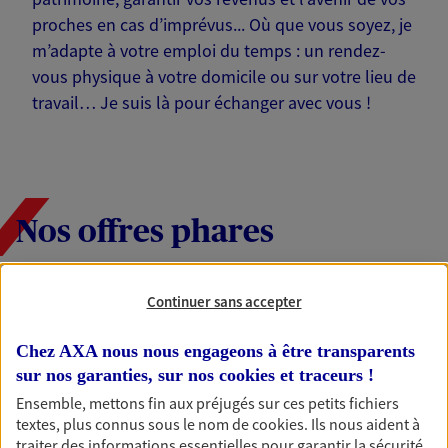
proches en cas d’imprévus... Où que vous soyez, je
m’adapte à votre emploi du temps : un rendez-
vous physique à votre domicile ou sur votre lieu de
travail… Je suis là pour échanger avec vous !
Nos offres phares
Continuer sans accepter
Épargne
Réalisez vos projets grâce à votre épargne : achat
Chez AXA nous nous engageons à être transparents
immobilier, études des enfants ou voyage autour
sur nos garanties, sur nos
cookies et traceurs
!
du monde… Épargnez à votre rythme et
Ensemble, mettons fin aux préjugés sur ces petits fichiers
simplement, selon votre profil.
textes, plus connus sous le nom de
cookies
. Ils nous aident à
traiter des informations essentielles pour garantir la sécurité