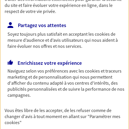
du site et faire évoluer votre expérience en ligne, dans le
Retraite
respect de votre vie privée.
Préparez sereinement ce nouveau chapitre de
votre vie avec les conseils d'un expert. Découvrez
Partagez vos attentes
notre solution PER (Plan Epargne Retraite)
spécialement conçue pour la retraite.
Soyez toujours plus satisfait en acceptant les
cookies
de
mesure d’audience et d’avis utilisateurs qui nous aident à
faire évoluer nos offres et nos services.
Santé
Couvrez vos dépenses de santé ainsi que celles de
Enrichissez votre expérience
votre famille avec la complémentaire santé qui
Naviguez selon vos préférences avec les
cookies et traceurs
vous ressemble.
marketing et de personnalisation qui nous permettent
d'afficher du contenu adapté à vos centres d'intérêts, des
publicités personnalisées et de suivre la performance de nos
Prévoyance
campagnes.
Pour un avenir serein, assurez-vous avec notre
contrat prévoyance. Préservez vos proches en cas
Vous êtes libre de les accepter, de les refuser comme de
d'accident ou de maladie en optant pour les
changer d'avis à tout moment en allant sur
"Paramétrer mes
garanties incapacité temporaire totale de travail,
cookies
"
invalidité ou de décès.