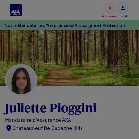
Espace
client
Assistance
Compte
Accéder
Votre Mandataire d'Assurance AXA Épargne et Protection
au
contenu
principal
Accéder
au
pied
de
page
Juliette Pioggini
Mandataire d'Assurance AXA
Chateauneuf De Gadagne (84)