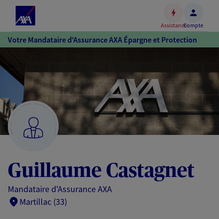
Espace
client
Assistance
Compte
Accéder
Votre Mandataire d'Assurance AXA Épargne et Protection
au
contenu
principal
Accéder
au
pied
de
page
Guillaume Castagnet
Mandataire d'Assurance AXA
Martillac (33)