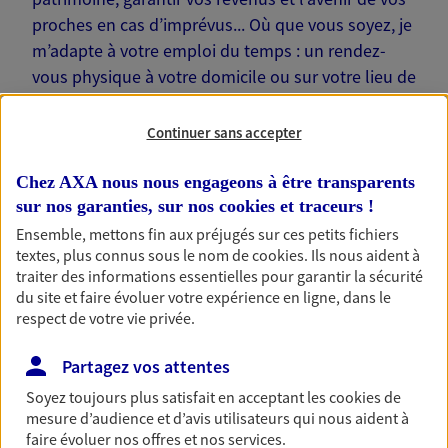
proches en cas d’imprévus... Où que vous soyez, je
m’adapte à votre emploi du temps : un rendez-
vous physique à votre domicile ou sur votre lieu de
travail… Je suis là pour échanger avec vous !
Continuer sans accepter
Chez AXA nous nous engageons à être transparents
sur nos garanties, sur nos
cookies et traceurs
!
Nos offres phares
Ensemble, mettons fin aux préjugés sur ces petits fichiers
textes, plus connus sous le nom de
cookies
. Ils nous aident à
traiter des informations essentielles pour garantir la sécurité
du site et faire évoluer votre expérience en ligne, dans le
Épargne
respect de votre vie privée.
Réalisez vos projets grâce à votre épargne : achat
Partagez vos attentes
immobilier, études des enfants ou voyage autour
du monde… Épargnez à votre rythme et
Soyez toujours plus satisfait en acceptant les
cookies
de
simplement, selon votre profil.
mesure d’audience et d’avis utilisateurs qui nous aident à
faire évoluer nos offres et nos services.