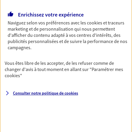
Retraite
Enrichissez votre expérience
Préparez sereinement ce nouveau chapitre de
votre vie avec les conseils d'un expert. Découvrez
Naviguez selon vos préférences avec les
cookies et traceurs
notre solution PER (Plan Epargne Retraite)
marketing et de personnalisation qui nous permettent
spécialement conçue pour la retraite.
d'afficher du contenu adapté à vos centres d'intérêts, des
publicités personnalisées et de suivre la performance de nos
campagnes.
Santé
Couvrez vos dépenses de santé ainsi que celles de
Vous êtes libre de les accepter, de les refuser comme de
votre famille avec la complémentaire santé qui
changer d'avis à tout moment en allant sur
"Paramétrer mes
vous ressemble.
cookies
"
Prévoyance
Consulter notre politique de
cookies
Pour un avenir serein, assurez-vous avec notre
contrat prévoyance. Préservez vos proches en cas
d'accident ou de maladie en optant pour les
garanties incapacité temporaire totale de travail,
invalidité ou de décès.