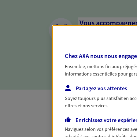
Vous accompagner 
confiance
Vous accompagner dans vos p
votre vie, c'est ainsi que no
Chez AXA nous nous engageon
la confiance et la proximité.
Ensemble, mettons fin aux préjugés 
connaître que nous proposon
informations essentielles pour garan
Partagez vos attentes
Soyez toujours plus satisfait en ac
offres et nos services.
Toutes nos 
Enrichissez votre expérie
Naviguez selon vos préférences ave
adapté à vos centres d'intérêts, d