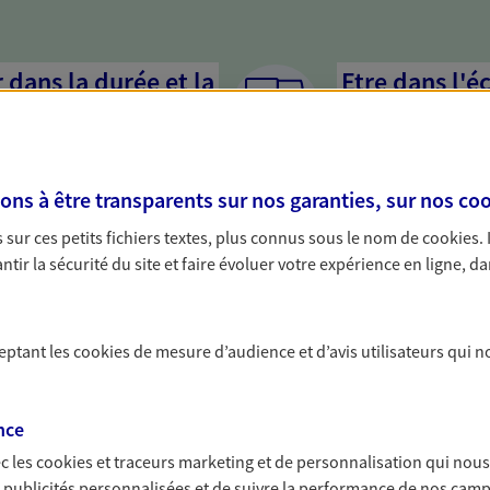
dans la durée et la
Etre dans l'é
Parce que proposer 
mandataires mettent
rojets de vie tout au long de
pour mieux comprend
us concevons notre métier : dans
s à être transparents sur nos garanties, sur nos
coo
en cas de difficultés.
 C'est en apprenant à vous
sur ces petits fichiers textes, plus connus sous le nom de
cookies
.
s de meilleures solutions.
tir la sécurité du site et faire évoluer votre expérience en ligne, da
ceptant les
cookies
de mesure d’audience et d’avis utilisateurs qui n
solutions AXA Épargne e
nce
c les
cookies et traceurs
marketing et de personnalisation qui nous
es publicités personnalisées et de suivre la performance de nos cam