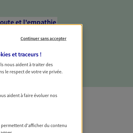
coute et l'empathie
commence d'abord par écouter, nos
Continuer sans accepter
 l'empathie au cœur de leurs échanges
re vos besoins et mieux vous soutenir
kies et traceurs
!
 Ils nous aident à traiter des
ns le respect de votre vie privée.
ous aident à faire évoluer nos
t Protection
 permettent d'afficher du contenu
pagnes.