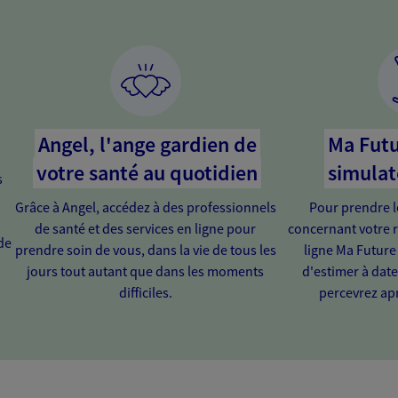
Angel, l'ange gardien de
Ma Futu
votre santé au quotidien
simulat
s
Grâce à Angel, accédez à des professionnels
Pour prendre l
de santé et des services en ligne pour
concernant votre r
de
prendre soin de vous, dans la vie de tous les
ligne Ma Future
jours tout autant que dans les moments
d'estimer à dat
difficiles.
percevrez apr