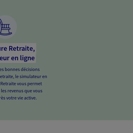
re Retraite,
eur en ligne
es bonnes décisions
etraite, le simulateur en
 Retraite vous permet
e les revenus que vous
ès votre vie active.