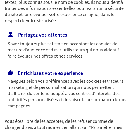
textes, plus connus sous le nom de
cookies
. Ils nous aident à
Retraite
traiter des informations essentielles pour garantir la sécurité
du site et faire évoluer votre expérience en ligne, dans le
Préparez sereinement ce nouveau chapitre de
respect de votre vie privée.
votre vie avec les conseils d'un expert. Découvrez
notre solution PER (Plan Epargne Retraite)
spécialement conçue pour la retraite.
Partagez vos attentes
Soyez toujours plus satisfait en acceptant les
cookies
de
mesure d’audience et d’avis utilisateurs qui nous aident à
Santé
faire évoluer nos offres et nos services.
Couvrez vos dépenses de santé ainsi que celles de
votre famille avec la complémentaire santé qui
Enrichissez votre expérience
vous ressemble.
Naviguez selon vos préférences avec les
cookies et traceurs
marketing et de personnalisation qui nous permettent
Prévoyance
d'afficher du contenu adapté à vos centres d'intérêts, des
publicités personnalisées et de suivre la performance de nos
Pour un avenir serein, assurez-vous avec notre
campagnes.
contrat prévoyance. Préservez vos proches en cas
d'accident ou de maladie en optant pour les
garanties incapacité temporaire totale de travail,
Vous êtes libre de les accepter, de les refuser comme de
invalidité ou de décès.
changer d'avis à tout moment en allant sur
"Paramétrer mes