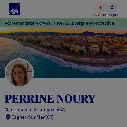
Espace
client
Assistance
Compte
Accéder
Votre Mandataire d'Assurance AXA Épargne et Protection
au
contenu
principal
Accéder
au
pied
de
page
PERRINE NOURY
Mandataire d'Assurance AXA
Cagnes Sur Mer (06)