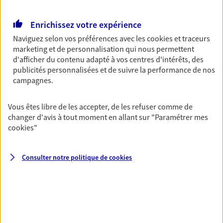
Retraite
Enrichissez votre expérience
Préparez sereinement ce nouveau chapitre de
votre vie avec les conseils d'un expert. Découvrez
Naviguez selon vos préférences avec les
cookies et traceurs
notre solution PER (Plan Epargne Retraite)
marketing et de personnalisation qui nous permettent
spécialement conçue pour la retraite.
d'afficher du contenu adapté à vos centres d'intérêts, des
publicités personnalisées et de suivre la performance de nos
campagnes.
Santé
Couvrez vos dépenses de santé ainsi que celles de
Vous êtes libre de les accepter, de les refuser comme de
votre famille avec la complémentaire santé qui
changer d'avis à tout moment en allant sur
"Paramétrer mes
vous ressemble.
cookies
"
Prévoyance
Consulter notre politique de
cookies
Pour un avenir serein, assurez-vous avec notre
contrat prévoyance. Préservez vos proches en cas
d'accident ou de maladie en optant pour les
garanties incapacité temporaire totale de travail,
invalidité ou de décès.