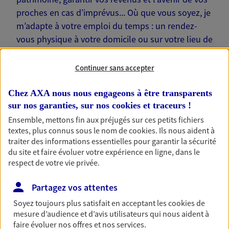
proches en cas d’imprévus... Où que vous soyez, je
m’adapte à votre emploi du temps : un rendez-
vous physique à votre domicile ou sur votre lieu de
travail… Je suis là pour échanger avec vous !
Continuer sans accepter
Chez AXA nous nous engageons à être transparents
sur nos garanties, sur nos
cookies et traceurs
!
Nos offres phares
Ensemble, mettons fin aux préjugés sur ces petits fichiers
textes, plus connus sous le nom de
cookies
. Ils nous aident à
traiter des informations essentielles pour garantir la sécurité
du site et faire évoluer votre expérience en ligne, dans le
Épargne
respect de votre vie privée.
Réalisez vos projets grâce à votre épargne : achat
Partagez vos attentes
immobilier, études des enfants ou voyage autour
du monde… Épargnez à votre rythme et
Soyez toujours plus satisfait en acceptant les
cookies
de
simplement, selon votre profil.
mesure d’audience et d’avis utilisateurs qui nous aident à
faire évoluer nos offres et nos services.