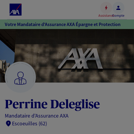
Espace
client
Assistance
Compte
Accéder
Votre Mandataire d'Assurance AXA Épargne et Protection
au
contenu
principal
Accéder
au
pied
de
page
Perrine Deleglise
Mandataire d'Assurance AXA
Escoeuilles (62)