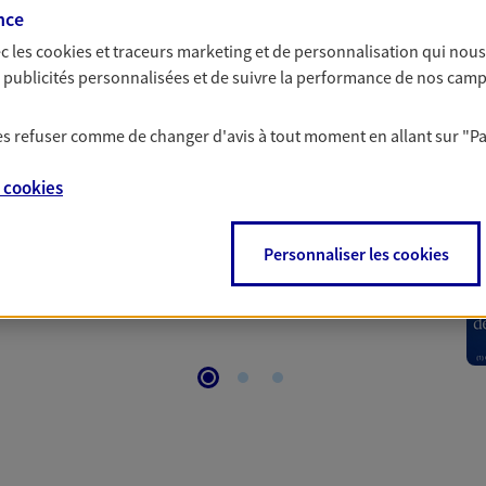
nce
c les
cookies et traceurs
marketing et de personnalisation qui nous
 Santé
es publicités personnalisées et de suivre la performance de nos cam
 les refuser comme de changer d'avis à tout moment en allant sur
"P
 aussi prendre soin de votre santé ? Avec le contrat Ma
 votre budget et situation tout en profitant de –10% sur
e
cookies
et plus ; et si vous êtes un travailleur non salarié.
on sur l’offre et ses conditions.
Personnaliser les cookies