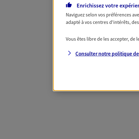
Enrichissez votre expérie
Naviguez selon vos préférences ave
Complémentaire
adapté à vos centres d'intérêts, d
Vous êtes libre de les accepter, de
Et si préserver votre budget, c’était
Santé d’AXA, adaptez vos garanties à
Consulter notre politique d
votre cotisation, si vous avez 60 ans 
Contactez-nous pour plus d’informati