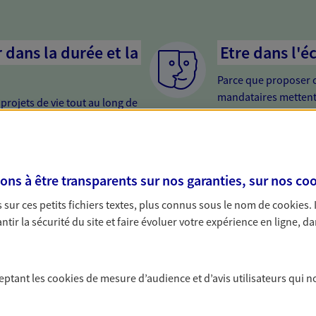
dans la durée et la
Etre dans l'é
Parce que proposer 
mandataires mettent
rojets de vie tout au long de
pour mieux comprend
us concevons notre métier : dans
en cas de difficultés.
 C'est en apprenant à vous
s de meilleures solutions.
nir
Etre proche 
s à être transparents sur nos garanties, sur nos
coo
urisez votre futur grâce à nos
Avoir un interlocute
sur ces petits fichiers textes, plus connus sous le nom de
cookies
.
 vous accompagnons dans vos
cela change tout. Un
tir la sécurité du site et faire évoluer votre expérience en ligne, da
t une relation de confiance et de
relation de qualité.
ceptant les
cookies
de mesure d’audience et d’avis utilisateurs qui n