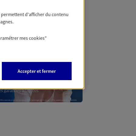
 permettent d'afficher du contenu
Mon Offr
pagnes.
aramétrer mes
cookies
"
Profitez d’une off
nouveaux contrats,
Offre soumise à con
Epargne & Retraite.
Accepter et fermer
PROFITER DE L'OFF