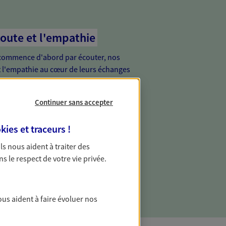
coute et l'empathie
commence d'abord par écouter, nos
 l'empathie au cœur de leurs échanges
re vos besoins et mieux vous soutenir
Continuer sans accepter
de vous, tout simplement
kies et traceurs
!
ur proche de vous, facilement joignable,
 Ils nous aident à traiter des
e relation de proximité est toujours une
ns le respect de votre vie privée.
ous aident à faire évoluer nos