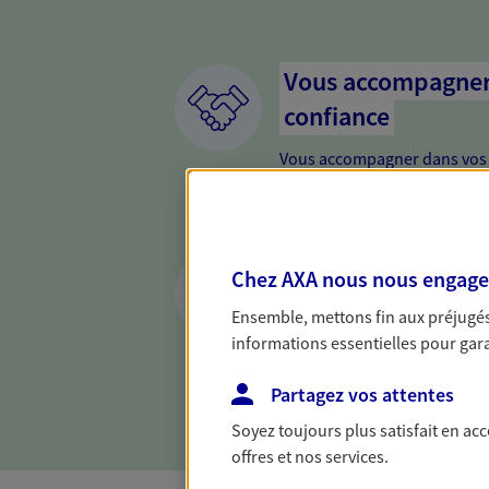
Vous accompagner 
confiance
Vous accompagner dans vos p
votre vie, c'est ainsi que no
la confiance et la proximité.
connaître que nous proposon
Préparer votre ave
Chez AXA nous nous engageon
Anticipez les imprévus et séc
Ensemble, mettons fin aux préjugés 
différentes solutions. Nous
informations essentielles pour garan
projets de vie en privilégian
proximité.
Partagez vos attentes
Soyez toujours plus satisfait en ac
offres et nos services.