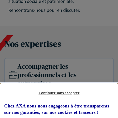
situation sociale et patrimoniale.
Rencontrons-nous pour en discuter.
Nos expertises
Accompagner les
professionnels et les
entreprises
Comme vous, nous sommes des indépendants. Nous
Continuer sans accepter
bâtissons ensemble des solutions cohérentes pour
protéger votre activité, vos collaborateurs... mais aussi
Chez AXA nous nous engageons à être transparents
vous-même et votre famille.
sur nos garanties, sur nos
cookies et traceurs
!