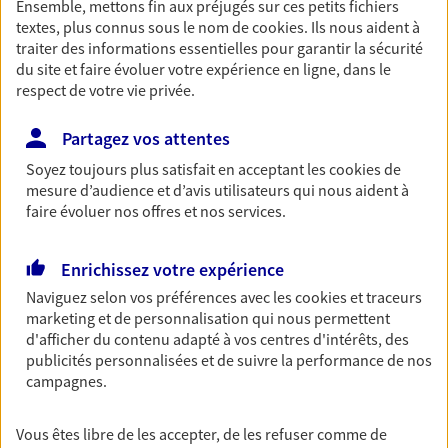
Ensemble, mettons fin aux préjugés sur ces petits fichiers
textes, plus connus sous le nom de
cookies
. Ils nous aident à
Accompagner vos projets de
traiter des informations essentielles pour garantir la sécurité
vie
du site et faire évoluer votre expérience en ligne, dans le
respect de votre vie privée.
Achat immobilier, installation, départ à la retraite…
Autant de moments de vie qui nécessitent des solutions
Partagez vos attentes
d'assurance et d'épargne. Recevez un conseil d'expert
cohérent avec vos besoins
Soyez toujours plus satisfait en acceptant les
cookies
de
mesure d’audience et d’avis utilisateurs qui nous aident à
faire évoluer nos offres et nos services.
Vous aider à constituer une
épargne
Enrichissez votre expérience
De nombreuses solutions s'offrent à vous pour faire
Naviguez selon vos préférences avec les
cookies et traceurs
fructifier votre épargne. Laquelle correspond à vos
marketing et de personnalisation qui nous permettent
objectifs ? Rien ne remplace les conseils d'un expert :
d'afficher du contenu adapté à vos centres d'intérêts, des
publicités personnalisées et de suivre la performance de nos
Assurance vie, PER, Livret… Faisons le point ensemble !
campagnes.
Préparer votre avenir
Vous êtes libre de les accepter, de les refuser comme de