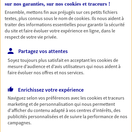
sur nos garanties, sur nos
cookies et traceurs
!
entreprises
Ensemble, mettons fin aux préjugés sur ces petits fichiers
Comme vous, nous sommes des indépendants. Nous
textes, plus connus sous le nom de
cookies
. Ils nous aident à
bâtissons ensemble des solutions cohérentes pour
traiter des informations essentielles pour garantir la sécurité
protéger votre activité, vos collaborateurs... mais aussi
du site et faire évoluer votre expérience en ligne, dans le
vous-même et votre famille.
respect de votre vie privée.
Partagez vos attentes
Accompagner vos projets de
Soyez toujours plus satisfait en acceptant les
cookies
de
vie
mesure d’audience et d’avis utilisateurs qui nous aident à
Achat immobilier, installation, départ à la retraite…
faire évoluer nos offres et nos services.
Autant de moments de vie qui nécessitent des solutions
d'assurance et d'épargne. Recevez un conseil d'expert
Enrichissez votre expérience
cohérent avec vos besoins
Naviguez selon vos préférences avec les
cookies et traceurs
marketing et de personnalisation qui nous permettent
d'afficher du contenu adapté à vos centres d'intérêts, des
Vous aider à constituer une
publicités personnalisées et de suivre la performance de nos
épargne
campagnes.
De nombreuses solutions s'offrent à vous pour faire