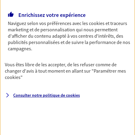
Retraite
Enrichissez votre expérience
Préparez sereinement ce nouveau chapitre de
votre vie avec les conseils d'un expert. Découvrez
Naviguez selon vos préférences avec les
cookies et traceurs
notre solution PER (Plan Epargne Retraite)
marketing et de personnalisation qui nous permettent
spécialement conçue pour la retraite.
d'afficher du contenu adapté à vos centres d'intérêts, des
publicités personnalisées et de suivre la performance de nos
campagnes.
Santé
Couvrez vos dépenses de santé ainsi que celles de
Vous êtes libre de les accepter, de les refuser comme de
votre famille avec la complémentaire santé qui
changer d'avis à tout moment en allant sur
"Paramétrer mes
vous ressemble.
cookies
"
Prévoyance
Consulter notre politique de
cookies
Pour un avenir serein, assurez-vous avec notre
contrat prévoyance. Préservez vos proches en cas
d'accident ou de maladie en optant pour les
garanties incapacité temporaire totale de travail,
invalidité ou de décès.