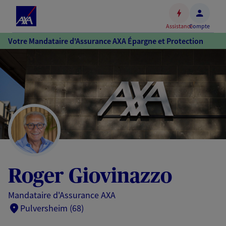
Espace
client
Assistance
Compte
Accéder
Votre Mandataire d'Assurance AXA Épargne et Protection
au
contenu
principal
Accéder
au
pied
de
page
Roger Giovinazzo
Mandataire d'Assurance AXA
Pulversheim (68)