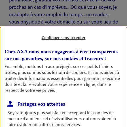
proches en cas d’imprévus... Où que vous soyez, je
m’adapte à votre emploi du temps : un rendez-
vous physique à votre domicile ou sur votre lieu de
travail… Je suis là pour échanger avec vous !
Continuer sans accepter
Chez AXA nous nous engageons à être transparents
sur nos garanties, sur nos
cookies et traceurs
!
Nos offres phares
Ensemble, mettons fin aux préjugés sur ces petits fichiers
textes, plus connus sous le nom de
cookies
. Ils nous aident à
traiter des informations essentielles pour garantir la sécurité
du site et faire évoluer votre expérience en ligne, dans le
Épargne
respect de votre vie privée.
Réalisez vos projets grâce à votre épargne : achat
Partagez vos attentes
immobilier, études des enfants ou voyage autour
du monde… Épargnez à votre rythme et
Soyez toujours plus satisfait en acceptant les
cookies
de
simplement, selon votre profil.
mesure d’audience et d’avis utilisateurs qui nous aident à
faire évoluer nos offres et nos services.