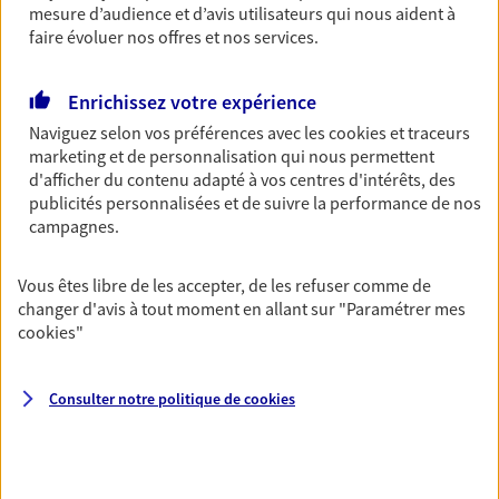
mesure d’audience et d’avis utilisateurs qui nous aident à
Découvrir les offres Épargne
faire évoluer nos offres et nos services.
Enrichissez votre expérience
Retraite
Naviguez selon vos préférences avec les
cookies et traceurs
Préparez sereinement ce nouveau chapitre de
marketing et de personnalisation qui nous permettent
votre vie avec les conseils d'un expert. Découvrez
d'afficher du contenu adapté à vos centres d'intérêts, des
notre solution PER (Plan Epargne Retraite)
publicités personnalisées et de suivre la performance de nos
spécialement conçue pour la retraite.
campagnes.
Découvrir l'offre Retraite
Vous êtes libre de les accepter, de les refuser comme de
changer d'avis à tout moment en allant sur
"Paramétrer mes
Prévoyance
cookies
"
Pour un avenir serein, assurez-vous avec notre
contrat prévoyance. Préservez vos proches en cas
d'accident ou de maladie en optant pour les
Consulter notre politique de
cookies
garanties incapacité temporaire totale de travail,
invalidité ou de décès.
Découvrir l'offre Prévoyance