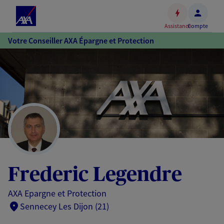
Espace
client
Assistance
Compte
Accéder
Votre Conseiller AXA Épargne et Protection
au
contenu
principal
Accéder
au
pied
de
page
Frederic Legendre
AXA Epargne et Protection
Sennecey Les Dijon (21)