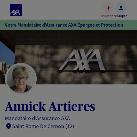
Espace
client
Assistance
Compte
Accéder
Votre Mandataire d'Assurance AXA Épargne et Protection
au
contenu
principal
Accéder
au
pied
de
page
Annick Artieres
Mandataire d'Assurance AXA
Saint Rome De Cernon (12)