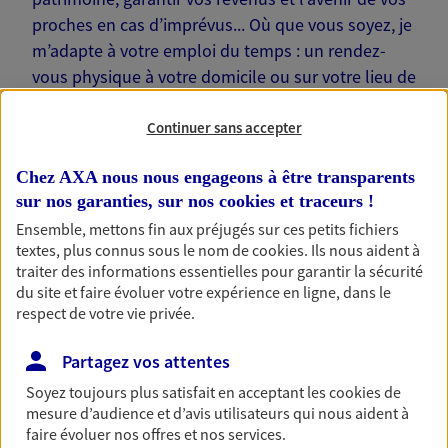
proches en cas d’imprévus... Où que vous soyez, je
m’adapte à votre emploi du temps : un rendez-
vous physique à votre domicile ou sur votre lieu de
travail… Je suis là pour échanger avec vous !
Continuer sans accepter
Chez AXA nous nous engageons à être transparents
sur nos garanties, sur nos
cookies et traceurs
!
Nos offres phares
Ensemble, mettons fin aux préjugés sur ces petits fichiers
textes, plus connus sous le nom de
cookies
. Ils nous aident à
traiter des informations essentielles pour garantir la sécurité
du site et faire évoluer votre expérience en ligne, dans le
respect de votre vie privée.
Épargne
Réalisez vos projets grâce à votre épargne : achat
Partagez vos attentes
immobilier, études des enfants ou voyage autour
du monde… Épargnez à votre rythme et
Soyez toujours plus satisfait en acceptant les
cookies
de
simplement, selon votre profil.
mesure d’audience et d’avis utilisateurs qui nous aident à
faire évoluer nos offres et nos services.