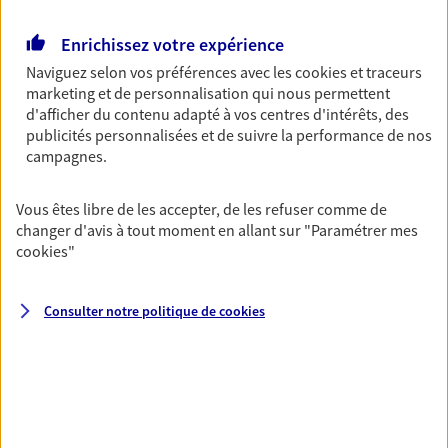
Retraite
Enrichissez votre expérience
Préparez sereinement ce nouveau chapitre de
Naviguez selon vos préférences avec les
cookies et traceurs
votre vie avec les conseils d'un expert. Découvrez
marketing et de personnalisation qui nous permettent
notre solution PER (Plan Epargne Retraite)
d'afficher du contenu adapté à vos centres d'intérêts, des
spécialement conçue pour la retraite.
publicités personnalisées et de suivre la performance de nos
campagnes.
Santé
Couvrez vos dépenses de santé ainsi que celles de
Vous êtes libre de les accepter, de les refuser comme de
votre famille avec la complémentaire santé qui
changer d'avis à tout moment en allant sur
"Paramétrer mes
vous ressemble.
cookies
"
Consulter notre politique de
cookies
Prévoyance
Pour un avenir serein, assurez-vous avec notre
contrat prévoyance. Préservez vos proches en cas
d'accident ou de maladie en optant pour les
garanties incapacité temporaire totale de travail,
invalidité ou de décès.