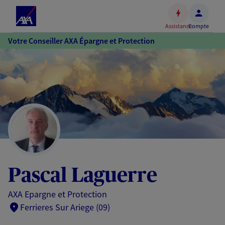
Espace
client
Assistance
Compte
Accéder
Votre Conseiller AXA Épargne et Protection
au
contenu
principal
Accéder
au
pied
de
page
Pascal Laguerre
AXA Epargne et Protection
Ferrieres Sur Ariege (09)