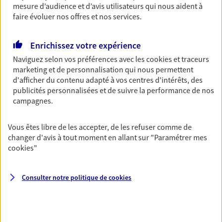
mesure d’audience et d’avis utilisateurs qui nous aident à
Découvrir les offres Épargne
faire évoluer nos offres et nos services.
Enrichissez votre expérience
Retraite
Naviguez selon vos préférences avec les
cookies et traceurs
Préparez sereinement ce nouveau chapitre de
marketing et de personnalisation qui nous permettent
votre vie avec les conseils d'un expert. Découvrez
d'afficher du contenu adapté à vos centres d'intérêts, des
notre solution PER (Plan Epargne Retraite)
publicités personnalisées et de suivre la performance de nos
spécialement conçue pour la retraite.
campagnes.
Découvrir l'offre Retraite
Vous êtes libre de les accepter, de les refuser comme de
changer d'avis à tout moment en allant sur
"Paramétrer mes
Prévoyance
cookies
"
Pour un avenir serein, assurez-vous avec notre
contrat prévoyance. Préservez vos proches en cas
d'accident ou de maladie en optant pour les
Consulter notre politique de
cookies
garanties incapacité temporaire totale de travail,
invalidité ou de décès.
Découvrir l'offre Prévoyance