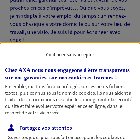
proches en cas d’imprévus… Où que vous soyez,
je m’adapte à votre emploi du temps : un rendez-
vous physique à votre domicile ou sur votre lieu de
travail, une visio. Je suis là pour échanger avec
vous !
Continuer sans accepter
Chez AXA nous nous engageons à être transparents
sur nos garanties, sur nos
cookies et traceurs
!
Nos offres phares
Ensemble, mettons fin aux préjugés sur ces petits fichiers
textes, plus connus sous le nom de
cookies
. Ils nous aident à
traiter des informations essentielles pour garantir la sécurité
du site et faire évoluer votre expérience en ligne, dans le
Épargne
respect de votre vie privée.
Réalisez vos projets grâce à votre épargne : achat
immobilier, études des enfants ou voyage autour
Partagez vos attentes
du monde… Épargnez à votre rythme et
simplement, selon votre profil.
Soyez toujours plus satisfait en acceptant les
cookies
de