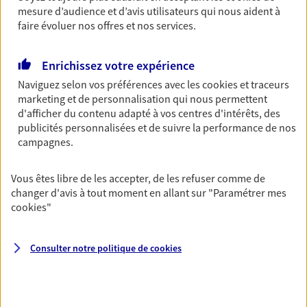
mesure d’audience et d’avis utilisateurs qui nous aident à
Découvrir les offres Épargne
faire évoluer nos offres et nos services.
Retraite
Enrichissez votre expérience
Préparez sereinement ce nouveau chapitre de
Naviguez selon vos préférences avec les
cookies et traceurs
votre vie avec les conseils d'un expert. Découvrez
marketing et de personnalisation qui nous permettent
notre solution PER (Plan Epargne Retraite)
d'afficher du contenu adapté à vos centres d'intérêts, des
spécialement conçue pour la retraite.
publicités personnalisées et de suivre la performance de nos
campagnes.
Découvrir l'offre Retraite
Vous êtes libre de les accepter, de les refuser comme de
changer d'avis à tout moment en allant sur
"Paramétrer mes
Prévoyance
cookies
"
Pour un avenir serein, assurez-vous avec notre
contrat prévoyance. Préservez vos proches en cas
d'accident ou de maladie en optant pour les
Consulter notre politique de
cookies
garanties incapacité temporaire totale de travail,
invalidité ou de décès.
Découvrir l'offre Prévoyance