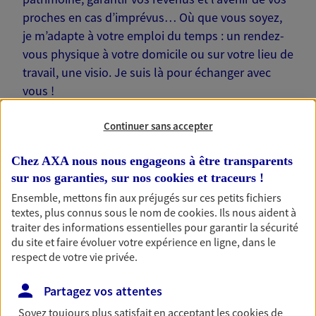
proches en cas d’imprévus… Où que vous soyez,
je m’adapte à votre emploi du temps : un rendez-
vous physique à votre domicile ou sur votre lieu de
travail, une visio. Je suis là pour échanger avec
vous !
Continuer sans accepter
Chez AXA nous nous engageons à être transparents
sur nos garanties, sur nos
cookies et traceurs
!
Nos offres phares
Ensemble, mettons fin aux préjugés sur ces petits fichiers
textes, plus connus sous le nom de
cookies
. Ils nous aident à
traiter des informations essentielles pour garantir la sécurité
du site et faire évoluer votre expérience en ligne, dans le
Épargne
respect de votre vie privée.
Réalisez vos projets grâce à votre épargne : achat
immobilier, études des enfants ou voyage autour
Partagez vos attentes
du monde… Épargnez à votre rythme et
simplement, selon votre profil.
Soyez toujours plus satisfait en acceptant les
cookies
de