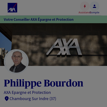
Espace
client
Assistance
Compte
Accéder
Votre Conseiller AXA Épargne et Protection
au
contenu
principal
Accéder
au
pied
de
page
Philippe Bourdon
AXA Epargne et Protection
Chambourg Sur Indre (37)