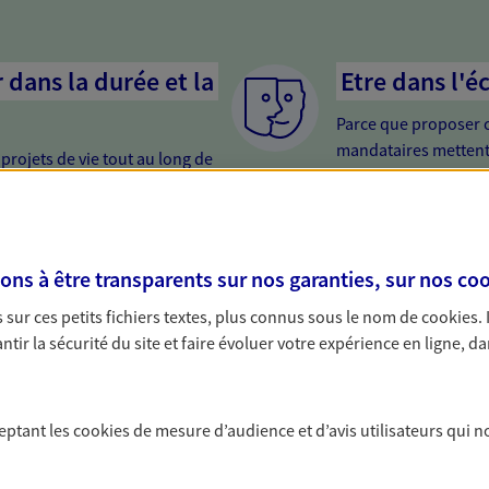
dans la durée et la
Etre dans l'é
Parce que proposer 
mandataires mettent
rojets de vie tout au long de
pour mieux comprend
us concevons notre métier : dans
en cas de difficultés.
 C'est en apprenant à vous
s de meilleures solutions.
s à être transparents sur nos garanties, sur nos
coo
sur ces petits fichiers textes, plus connus sous le nom de
cookies
.
tir la sécurité du site et faire évoluer votre expérience en ligne, da
solutions AXA Épargne e
ceptant les
cookies
de mesure d’audience et d’avis utilisateurs qui n