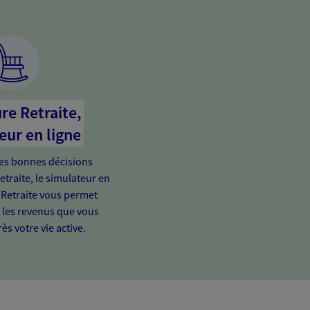
re Retraite,
eur en ligne
es bonnes décisions
etraite, le simulateur en
 Retraite vous permet
e les revenus que vous
ès votre vie active.