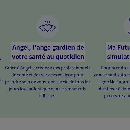
Angel, l'ange gardien de
Ma Futu
votre santé au quotidien
simulat
s
Grâce à Angel, accédez à des professionnels
Pour prendre l
de santé et des services en ligne pour
concernant votre r
de
prendre soin de vous, dans la vie de tous les
ligne Ma Future
jours tout autant que dans les moments
d'estimer à dat
difficiles.
percevrez apr