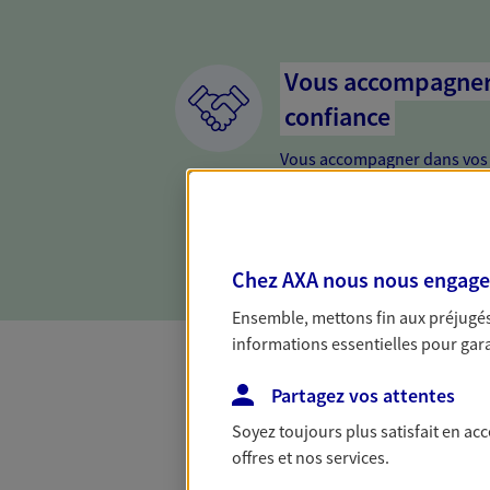
Vous accompagner 
confiance
Vous accompagner dans vos p
votre vie, c'est ainsi que no
la confiance et la proximité.
connaître que nous proposon
Chez AXA nous nous engageon
Ensemble, mettons fin aux préjugés 
informations essentielles pour garan
Partagez vos attentes
Toutes nos 
Soyez toujours plus satisfait en ac
offres et nos services.