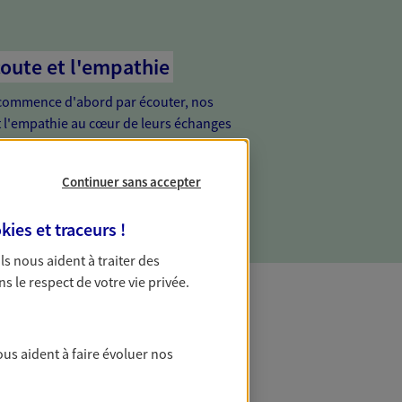
coute et l'empathie
commence d'abord par écouter, nos
 l'empathie au cœur de leurs échanges
re vos besoins et mieux vous soutenir
Continuer sans accepter
kies et traceurs
!
 Ils nous aident à traiter des
ns le respect de votre vie privée.
t Protection
ous aident à faire évoluer nos