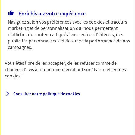
Retraite
Enrichissez votre expérience
Préparez sereinement ce nouveau chapitre de
Naviguez selon vos préférences avec les
cookies et traceurs
votre vie avec les conseils d'un expert. Découvrez
marketing et de personnalisation qui nous permettent
notre solution PER (Plan Epargne Retraite)
d'afficher du contenu adapté à vos centres d'intérêts, des
spécialement conçue pour la retraite.
publicités personnalisées et de suivre la performance de nos
campagnes.
Santé
Couvrez vos dépenses de santé ainsi que celles de
Vous êtes libre de les accepter, de les refuser comme de
votre famille avec la complémentaire santé qui
changer d'avis à tout moment en allant sur
"Paramétrer mes
vous ressemble.
cookies
"
Consulter notre politique de
cookies
Prévoyance
Pour un avenir serein, assurez-vous avec notre
contrat prévoyance. Préservez vos proches en cas
d'accident ou de maladie en optant pour les
garanties incapacité temporaire totale de travail,
invalidité ou de décès.