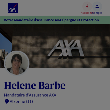
Espace
client
Assistance
Compte
Accéder
Votre Mandataire d'Assurance AXA Épargne et Protection
au
contenu
principal
Accéder
au
pied
de
page
Helene Barbe
Mandataire d'Assurance AXA
Alzonne (11)