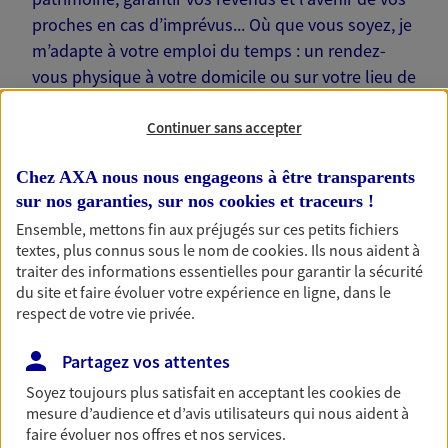
proches en cas d’imprévus... Où que vous soyez, je
m’adapte à votre emploi du temps : un rendez-
vous physique à votre domicile ou sur votre lieu de
travail… Je suis là pour échanger avec vous !
Continuer sans accepter
Chez AXA nous nous engageons à être transparents
sur nos garanties, sur nos
cookies et traceurs
!
Nos offres phares
Ensemble, mettons fin aux préjugés sur ces petits fichiers
textes, plus connus sous le nom de
cookies
. Ils nous aident à
traiter des informations essentielles pour garantir la sécurité
du site et faire évoluer votre expérience en ligne, dans le
respect de votre vie privée.
Épargne
Réalisez vos projets grâce à votre épargne : achat
Partagez vos attentes
immobilier, études des enfants ou voyage autour
du monde… Épargnez à votre rythme et
Soyez toujours plus satisfait en acceptant les
cookies
de
simplement, selon votre profil.
mesure d’audience et d’avis utilisateurs qui nous aident à
faire évoluer nos offres et nos services.