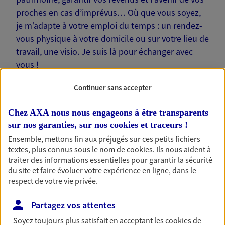
proches en cas d’imprévus… Où que vous soyez,
je m’adapte à votre emploi du temps : un rendez-
vous physique à votre domicile ou sur votre lieu de
travail, une visio. Je suis là pour échanger avec
vous !
Continuer sans accepter
Chez AXA nous nous engageons à être transparents
sur nos garanties, sur nos
cookies et traceurs
!
Nos offres phares
Ensemble, mettons fin aux préjugés sur ces petits fichiers
textes, plus connus sous le nom de
cookies
. Ils nous aident à
traiter des informations essentielles pour garantir la sécurité
du site et faire évoluer votre expérience en ligne, dans le
Épargne
respect de votre vie privée.
Réalisez vos projets grâce à votre épargne : achat
immobilier, études des enfants ou voyage autour
Partagez vos attentes
du monde… Épargnez à votre rythme et
simplement, selon votre profil.
Soyez toujours plus satisfait en acceptant les
cookies
de