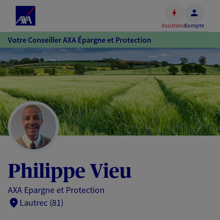
Espace
client
Assistance
Compte
Accéder
Votre Conseiller AXA Épargne et Protection
au
contenu
principal
Accéder
au
pied
de
page
Philippe Vieu
AXA Epargne et Protection
Lautrec (81)