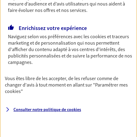
mesure d’audience et d’avis utilisateurs qui nous aident à
Découvrir les offres Épargne
faire évoluer nos offres et nos services.
Enrichissez votre expérience
Retraite
Naviguez selon vos préférences avec les
cookies et traceurs
Préparez sereinement ce nouveau chapitre de
marketing et de personnalisation qui nous permettent
votre vie avec les conseils d'un expert. Découvrez
d'afficher du contenu adapté à vos centres d'intérêts, des
notre solution PER (Plan Epargne Retraite)
publicités personnalisées et de suivre la performance de nos
spécialement conçue pour la retraite.
campagnes.
Découvrir l'offre Retraite
Vous êtes libre de les accepter, de les refuser comme de
changer d'avis à tout moment en allant sur
"Paramétrer mes
Prévoyance
cookies
"
Pour un avenir serein, assurez-vous avec notre
contrat prévoyance. Préservez vos proches en cas
d'accident ou de maladie en optant pour les
Consulter notre politique de
cookies
garanties incapacité temporaire totale de travail,
invalidité ou de décès.
Découvrir l'offre Prévoyance