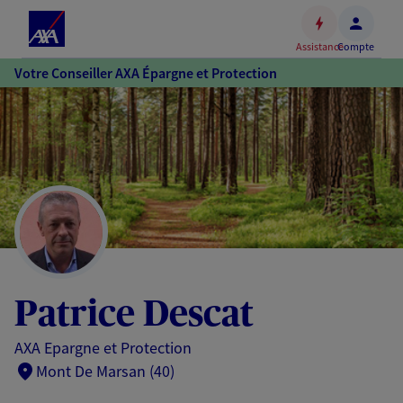
Espace
client
Assistance
Compte
Accéder
Votre Conseiller AXA Épargne et Protection
au
contenu
principal
Accéder
au
pied
de
page
Patrice Descat
AXA Epargne et Protection
Mont De Marsan (40)