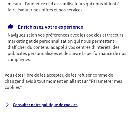
mesure d’audience et d’avis utilisateurs qui nous aident à
Découvrir les offres Épargne
faire évoluer nos offres et nos services.
Enrichissez votre expérience
Retraite
Naviguez selon vos préférences avec les
cookies et traceurs
Préparez sereinement ce nouveau chapitre de
marketing et de personnalisation qui nous permettent
votre vie avec les conseils d'un expert. Découvrez
d'afficher du contenu adapté à vos centres d'intérêts, des
notre solution PER (Plan Epargne Retraite)
publicités personnalisées et de suivre la performance de nos
spécialement conçue pour la retraite.
campagnes.
Découvrir l'offre Retraite
Vous êtes libre de les accepter, de les refuser comme de
changer d'avis à tout moment en allant sur
"Paramétrer mes
Prévoyance
cookies
"
Pour un avenir serein, assurez-vous avec notre
contrat prévoyance. Préservez vos proches en cas
d'accident ou de maladie en optant pour les
Consulter notre politique de
cookies
garanties incapacité temporaire totale de travail,
invalidité ou de décès.
Découvrir l'offre Prévoyance