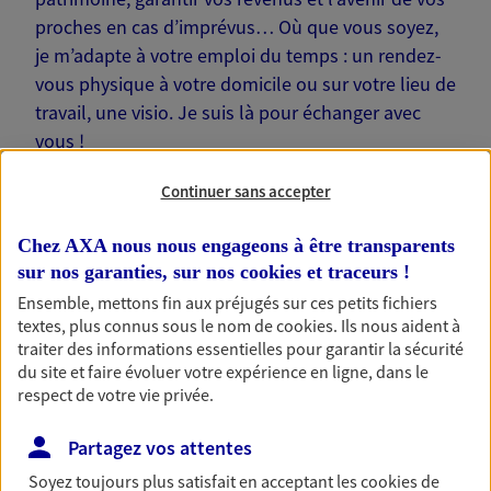
proches en cas d’imprévus… Où que vous soyez,
je m’adapte à votre emploi du temps : un rendez-
vous physique à votre domicile ou sur votre lieu de
travail, une visio. Je suis là pour échanger avec
vous !
Continuer sans accepter
Chez AXA nous nous engageons à être transparents
sur nos garanties, sur nos
cookies et traceurs
!
Nos offres phares
Ensemble, mettons fin aux préjugés sur ces petits fichiers
textes, plus connus sous le nom de
cookies
. Ils nous aident à
traiter des informations essentielles pour garantir la sécurité
du site et faire évoluer votre expérience en ligne, dans le
Épargne
respect de votre vie privée.
Réalisez vos projets grâce à votre épargne : achat
immobilier, études des enfants ou voyage autour
Partagez vos attentes
du monde… Épargnez à votre rythme et
simplement, selon votre profil.
Soyez toujours plus satisfait en acceptant les
cookies
de