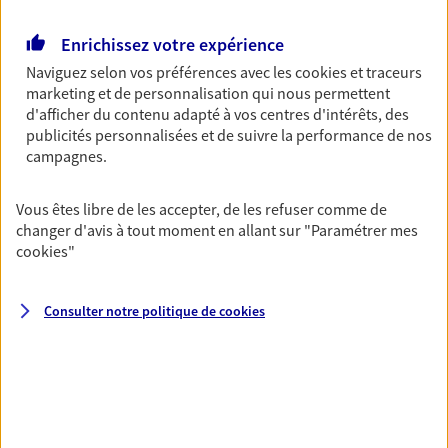
Retraite
Enrichissez votre expérience
Préparez sereinement ce nouveau chapitre de
Naviguez selon vos préférences avec les
cookies et traceurs
votre vie avec les conseils d'un expert. Découvrez
marketing et de personnalisation qui nous permettent
notre solution PER (Plan Epargne Retraite)
d'afficher du contenu adapté à vos centres d'intérêts, des
spécialement conçue pour la retraite.
publicités personnalisées et de suivre la performance de nos
campagnes.
Santé
Couvrez vos dépenses de santé ainsi que celles de
Vous êtes libre de les accepter, de les refuser comme de
votre famille avec la complémentaire santé qui
changer d'avis à tout moment en allant sur
"Paramétrer mes
vous ressemble.
cookies
"
Consulter notre politique de
cookies
Prévoyance
Pour un avenir serein, assurez-vous avec notre
contrat prévoyance. Préservez vos proches en cas
d'accident ou de maladie en optant pour les
garanties incapacité temporaire totale de travail,
invalidité ou de décès.