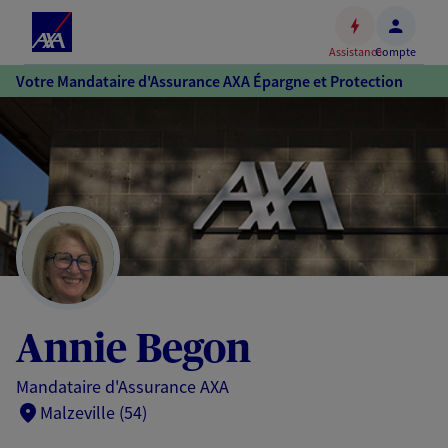
Espace
client
Assistance
Compte
Accéder
Votre Mandataire d'Assurance AXA Épargne et Protection
au
contenu
principal
Accéder
au
pied
de
page
Annie Begon
Mandataire d'Assurance AXA
Malzeville (54)