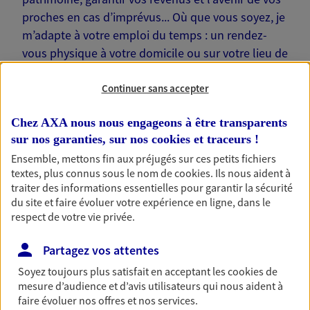
proches en cas d’imprévus... Où que vous soyez, je
m’adapte à votre emploi du temps : un rendez-
vous physique à votre domicile ou sur votre lieu de
travail… Je suis là pour échanger avec vous !
Continuer sans accepter
Chez AXA nous nous engageons à être transparents
sur nos garanties, sur nos
cookies et traceurs
!
Nos offres phares
Ensemble, mettons fin aux préjugés sur ces petits fichiers
textes, plus connus sous le nom de
cookies
. Ils nous aident à
traiter des informations essentielles pour garantir la sécurité
du site et faire évoluer votre expérience en ligne, dans le
respect de votre vie privée.
Épargne
Réalisez vos projets grâce à votre épargne : achat
Partagez vos attentes
immobilier, études des enfants ou voyage autour
du monde… Épargnez à votre rythme et
Soyez toujours plus satisfait en acceptant les
cookies
de
simplement, selon votre profil.
mesure d’audience et d’avis utilisateurs qui nous aident à
faire évoluer nos offres et nos services.