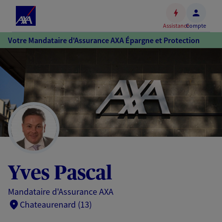
Espace
client
Assistance
Compte
Accéder
Votre Mandataire d'Assurance AXA Épargne et Protection
au
contenu
principal
Accéder
au
pied
de
page
Yves Pascal
Mandataire d'Assurance AXA
Chateaurenard (13)