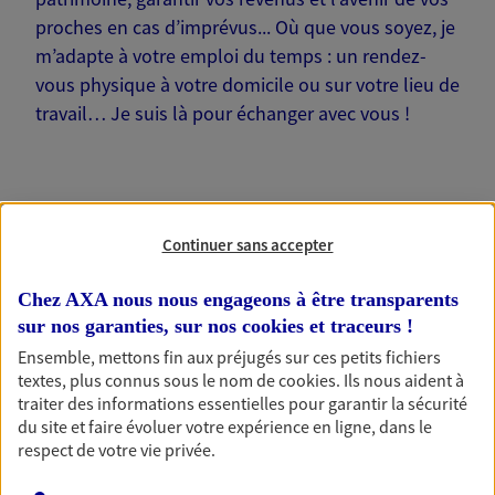
proches en cas d’imprévus... Où que vous soyez, je
m’adapte à votre emploi du temps : un rendez-
vous physique à votre domicile ou sur votre lieu de
travail… Je suis là pour échanger avec vous !
Continuer sans accepter
Nos offres phares
Chez AXA nous nous engageons à être transparents
sur nos garanties, sur nos
cookies et traceurs
!
Épargne
Ensemble, mettons fin aux préjugés sur ces petits fichiers
textes, plus connus sous le nom de
cookies
. Ils nous aident à
Réalisez vos projets grâce à votre épargne : achat
traiter des informations essentielles pour garantir la sécurité
immobilier, études des enfants ou voyage autour
du site et faire évoluer votre expérience en ligne, dans le
du monde… Épargnez à votre rythme et
respect de votre vie privée.
simplement, selon votre profil.