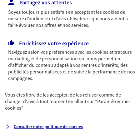
Partagez vos attentes
Retraite
Soyez toujours plus satisfait en acceptant les
cookies
de
Préparez sereinement ce nouveau chapitre de
mesure d’audience et d’avis utilisateurs qui nous aident à
votre vie avec les conseils d'un expert. Découvrez
faire évoluer nos offres et nos services.
notre solution PER (Plan Epargne Retraite)
spécialement conçue pour la retraite.
Enrichissez votre expérience
Naviguez selon vos préférences avec les
cookies et traceurs
Santé
marketing et de personnalisation qui nous permettent
d'afficher du contenu adapté à vos centres d'intérêts, des
Couvrez vos dépenses de santé ainsi que celles de
publicités personnalisées et de suivre la performance de nos
votre famille avec la complémentaire santé qui
campagnes.
vous ressemble.
Vous êtes libre de les accepter, de les refuser comme de
Prévoyance
changer d'avis à tout moment en allant sur
"Paramétrer mes
Pour un avenir serein, assurez-vous avec notre
cookies
"
contrat prévoyance. Préservez vos proches en cas
d'accident ou de maladie en optant pour les
garanties incapacité temporaire totale de travail,
Consulter notre politique de
cookies
invalidité ou de décès.