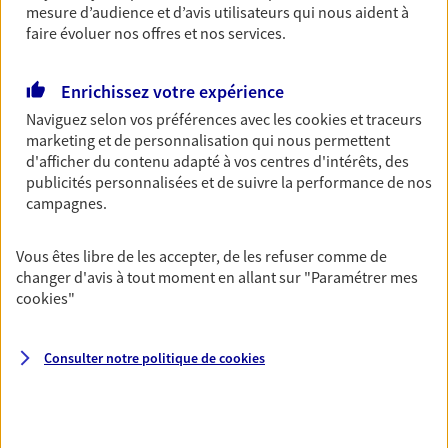
mesure d’audience et d’avis utilisateurs qui nous aident à
Découvrir les offres Épargne
faire évoluer nos offres et nos services.
Enrichissez votre expérience
Retraite
Naviguez selon vos préférences avec les
cookies et traceurs
Préparez sereinement ce nouveau chapitre de
marketing et de personnalisation qui nous permettent
votre vie avec les conseils d'un expert. Découvrez
d'afficher du contenu adapté à vos centres d'intérêts, des
notre solution PER (Plan Epargne Retraite)
publicités personnalisées et de suivre la performance de nos
spécialement conçue pour la retraite.
campagnes.
Découvrir l'offre Retraite
Vous êtes libre de les accepter, de les refuser comme de
changer d'avis à tout moment en allant sur
"Paramétrer mes
Prévoyance
cookies
"
Pour un avenir serein, assurez-vous avec notre
contrat prévoyance. Préservez vos proches en cas
d'accident ou de maladie en optant pour les
Consulter notre politique de
cookies
garanties incapacité temporaire totale de travail,
invalidité ou de décès.
Découvrir l'offre Prévoyance