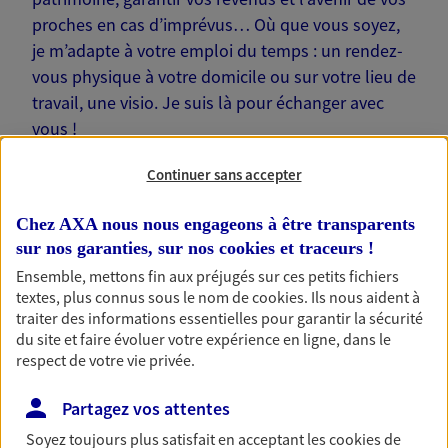
proches en cas d’imprévus… Où que vous soyez,
je m’adapte à votre emploi du temps : un rendez-
vous physique à votre domicile ou sur votre lieu de
travail, une visio. Je suis là pour échanger avec
vous !
Continuer sans accepter
Chez AXA nous nous engageons à être transparents
sur nos garanties, sur nos
cookies et traceurs
!
Nos offres phares
Ensemble, mettons fin aux préjugés sur ces petits fichiers
textes, plus connus sous le nom de
cookies
. Ils nous aident à
traiter des informations essentielles pour garantir la sécurité
du site et faire évoluer votre expérience en ligne, dans le
Épargne
respect de votre vie privée.
Réalisez vos projets grâce à votre épargne : achat
immobilier, études des enfants ou voyage autour
Partagez vos attentes
du monde… Épargnez à votre rythme et
simplement, selon votre profil.
Soyez toujours plus satisfait en acceptant les
cookies
de