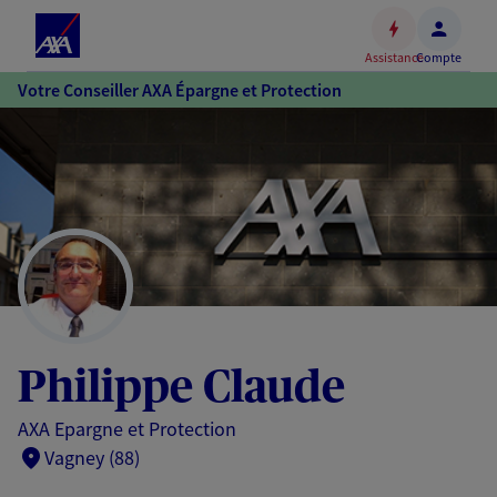
Espace
client
Assistance
Compte
Accéder
Votre Conseiller AXA Épargne et Protection
au
contenu
principal
Accéder
au
pied
de
page
Philippe Claude
AXA Epargne et Protection
Vagney (88)