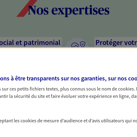
Nos expertises
social et patrimonial
Protéger votr
votre vie pri
stratégie, il est nécessaire
Nous sommes à votre
c, nous vous accompagnons pour
solutions assurantiel
s à être transparents sur nos garanties, sur nos
coo
votre situation. Une analyse
activité, mais aussi l
s conseils cohérents avec vos
interlocuteur pour t
sur ces petits fichiers textes, plus connus sous le nom de
cookies
.
tir la sécurité du site et faire évoluer votre expérience en ligne, da
er votre retraite
Optimiser la 
patrimoine
i trop tard pour préparer votre
ceptant les
cookies
de mesure d’audience et d’avis utilisateurs qui n
trouver les solutions pour
Gérez et optimisez v
e et profiter pleinement de cette
diversifier vos place
ce vie...