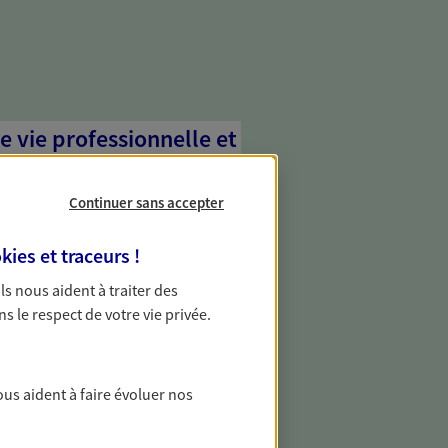
e vie professionnelle et
vée
Continuer sans accepter
 écoute pour vous proposer des
les couvrant les risques liés à votre
kies et traceurs
!
es risques liés à votre vie privée. Un seul
ous vos besoins, ça change tout.
 Ils nous aident à traiter des
ns le respect de votre vie privée.
gestion de votre
ous aident à faire évoluer nos
otre patrimoine avec nos solutions pour
ments et protéger vos actifs.