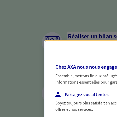
Réaliser un bilan 
de votre situation
Parce qu'avant de définir une 
d'établir un bon diagnosti
Chez AXA nous nous engageon
dresser un bilan complet de 
solide pour vous formuler de
Ensemble, mettons fin aux préjugés 
besoins.
informations essentielles pour garan
Anticiper et prépar
Partagez vos attentes
Il n'est jamais ni trop tôt, n
Soyez toujours plus satisfait en ac
retraite. Nous vous aidons à 
offres et nos services.
maintenir votre qualité de vi
nouvelle étape : PER, assuran