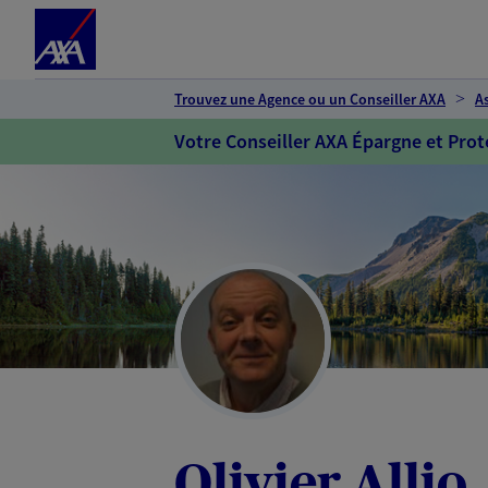
Espace client
Accéder au contenu principal
Accéder au pied de page
Trouvez une Agence ou un Conseiller AXA
A
Votre Conseiller AXA Épargne et Prot
Olivier Allio