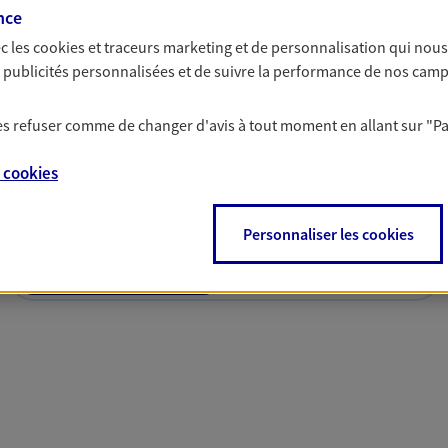
nce
c les
cookies et traceurs
marketing et de personnalisation qui nous
es publicités personnalisées et de suivre la performance de nos cam
 les refuser comme de changer d'avis à tout moment en allant sur
"P
solutions AXA Épargne e
e
cookies
Personnaliser les cookies
PARTICULIERS
PROFESSIONNELS