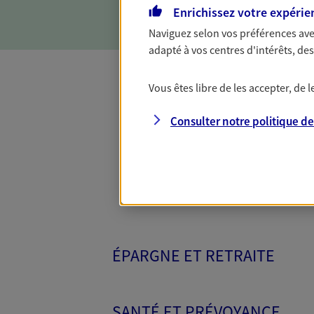
Enrichissez votre expérie
Naviguez selon vos préférences ave
adapté à vos centres d'intérêts, d
Vous êtes libre de les accepter, de
Toutes nos 
Consulter notre politique d
ÉPARGNE ET RETRAITE
SANTÉ ET PRÉVOYANCE