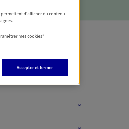
 permettent d'afficher du contenu
pagnes.
aramétrer mes
cookies
"
t Protection
Accepter et fermer