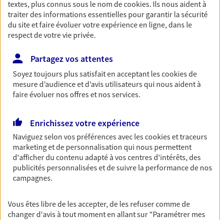
textes, plus connus sous le nom de
cookies
. Ils nous aident à
Retraite
traiter des informations essentielles pour garantir la sécurité
du site et faire évoluer votre expérience en ligne, dans le
Préparez sereinement ce nouveau chapitre de
respect de votre vie privée.
votre vie avec les conseils d'un expert. Découvrez
notre solution PER (Plan Epargne Retraite)
spécialement conçue pour la retraite.
Partagez vos attentes
Soyez toujours plus satisfait en acceptant les
cookies
de
mesure d’audience et d’avis utilisateurs qui nous aident à
Santé
faire évoluer nos offres et nos services.
Couvrez vos dépenses de santé ainsi que celles de
votre famille avec la complémentaire santé qui
Enrichissez votre expérience
vous ressemble.
Naviguez selon vos préférences avec les
cookies et traceurs
marketing et de personnalisation qui nous permettent
Prévoyance
d'afficher du contenu adapté à vos centres d'intérêts, des
publicités personnalisées et de suivre la performance de nos
Pour un avenir serein, assurez-vous avec notre
campagnes.
contrat prévoyance. Préservez vos proches en cas
d'accident ou de maladie en optant pour les
garanties incapacité temporaire totale de travail,
Vous êtes libre de les accepter, de les refuser comme de
invalidité ou de décès.
changer d'avis à tout moment en allant sur
"Paramétrer mes