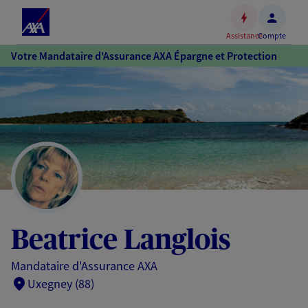
Espace
client
Assistance
Compte
Accéder
Votre Mandataire d'Assurance AXA Épargne et Protection
au
contenu
principal
Accéder
au
pied
de
page
Beatrice Langlois
Mandataire d'Assurance AXA
Uxegney (88)