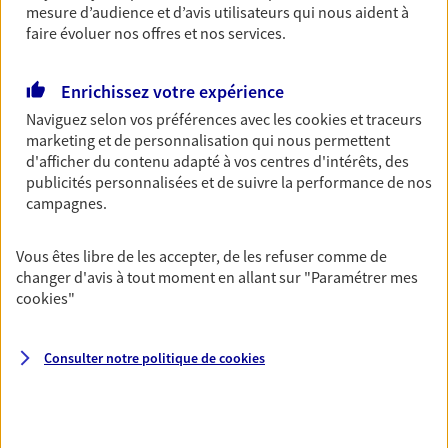
mesure d’audience et d’avis utilisateurs qui nous aident à
Découvrir les offres Épargne
faire évoluer nos offres et nos services.
Enrichissez votre expérience
Retraite
Naviguez selon vos préférences avec les
cookies et traceurs
Préparez sereinement ce nouveau chapitre de
marketing et de personnalisation qui nous permettent
votre vie avec les conseils d'un expert. Découvrez
d'afficher du contenu adapté à vos centres d'intérêts, des
notre solution PER (Plan Epargne Retraite)
publicités personnalisées et de suivre la performance de nos
spécialement conçue pour la retraite.
campagnes.
Découvrir l'offre Retraite
Vous êtes libre de les accepter, de les refuser comme de
changer d'avis à tout moment en allant sur
"Paramétrer mes
Prévoyance
cookies
"
Pour un avenir serein, assurez-vous avec notre
contrat prévoyance. Préservez vos proches en cas
d'accident ou de maladie en optant pour les
Consulter notre politique de
cookies
garanties incapacité temporaire totale de travail,
invalidité ou de décès.
Découvrir l'offre Prévoyance