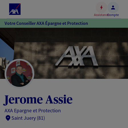
Espace
client
Assistance
Compte
Accéder
Votre Conseiller AXA Épargne et Protection
au
contenu
principal
Accéder
au
pied
de
page
Jerome Assie
AXA Epargne et Protection
Saint Juery (81)