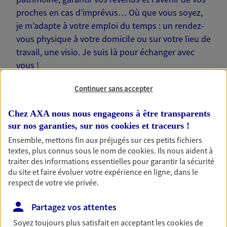
proches en cas d’imprévus… Où que vous soyez,
je m’adapte à votre emploi du temps : un rendez-
vous physique à votre domicile ou sur votre lieu de
travail, une visio. Je suis là pour échanger avec
vous !
Continuer sans accepter
Chez AXA nous nous engageons à être transparents
sur nos garanties, sur nos
cookies et traceurs
!
Nos offres phares
Ensemble, mettons fin aux préjugés sur ces petits fichiers
textes, plus connus sous le nom de
cookies
. Ils nous aident à
traiter des informations essentielles pour garantir la sécurité
du site et faire évoluer votre expérience en ligne, dans le
Épargne
respect de votre vie privée.
Réalisez vos projets grâce à votre épargne : achat
immobilier, études des enfants ou voyage autour
Partagez vos attentes
du monde… Épargnez à votre rythme et
simplement, selon votre profil.
Soyez toujours plus satisfait en acceptant les
cookies
de