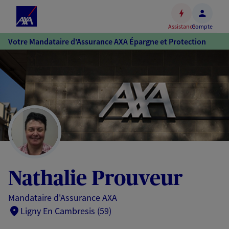
Espace
client
Assistance
Compte
Accéder
Votre Mandataire d'Assurance AXA Épargne et Protection
au
contenu
principal
Accéder
au
pied
de
page
Nathalie Prouveur
Mandataire d'Assurance AXA
Ligny En Cambresis (59)