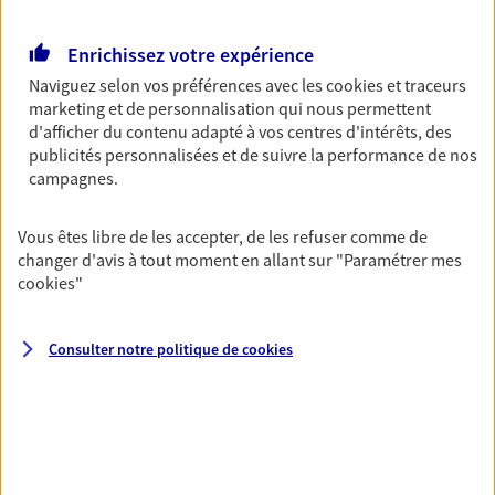
Retraite
Enrichissez votre expérience
Préparez sereinement ce nouveau chapitre de
votre vie avec les conseils d'un expert. Découvrez
Naviguez selon vos préférences avec les
cookies et traceurs
notre solution PER (Plan Epargne Retraite)
marketing et de personnalisation qui nous permettent
spécialement conçue pour la retraite.
d'afficher du contenu adapté à vos centres d'intérêts, des
publicités personnalisées et de suivre la performance de nos
campagnes.
Santé
Couvrez vos dépenses de santé ainsi que celles de
Vous êtes libre de les accepter, de les refuser comme de
votre famille avec la complémentaire santé qui
changer d'avis à tout moment en allant sur
"Paramétrer mes
vous ressemble.
cookies
"
Prévoyance
Consulter notre politique de
cookies
Pour un avenir serein, assurez-vous avec notre
contrat prévoyance. Préservez vos proches en cas
d'accident ou de maladie en optant pour les
garanties incapacité temporaire totale de travail,
invalidité ou de décès.