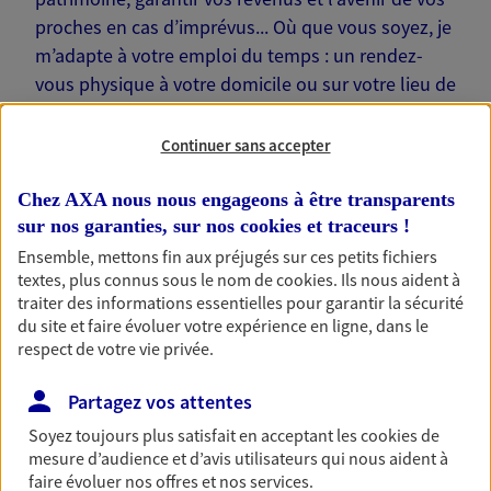
proches en cas d’imprévus... Où que vous soyez, je
m’adapte à votre emploi du temps : un rendez-
vous physique à votre domicile ou sur votre lieu de
travail… Je suis là pour échanger avec vous !
Continuer sans accepter
Chez AXA nous nous engageons à être transparents
sur nos garanties, sur nos
cookies et traceurs
!
Nos offres phares
Ensemble, mettons fin aux préjugés sur ces petits fichiers
textes, plus connus sous le nom de
cookies
. Ils nous aident à
traiter des informations essentielles pour garantir la sécurité
du site et faire évoluer votre expérience en ligne, dans le
Épargne
respect de votre vie privée.
Réalisez vos projets grâce à votre épargne : achat
Partagez vos attentes
immobilier, études des enfants ou voyage autour
du monde… Épargnez à votre rythme et
Soyez toujours plus satisfait en acceptant les
cookies
de
simplement, selon votre profil.
mesure d’audience et d’avis utilisateurs qui nous aident à
faire évoluer nos offres et nos services.