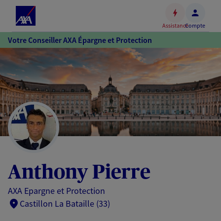
Espace
client
Assistance
Compte
Accéder
Votre Conseiller AXA Épargne et Protection
au
contenu
principal
Accéder
au
pied
de
page
Anthony Pierre
AXA Epargne et Protection
Castillon La Bataille (33)