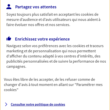
Partagez vos attentes
Découvrir les offres Épargne
Soyez toujours plus satisfait en acceptant les
cookies
de
mesure d’audience et d’avis utilisateurs qui nous aident à
Retraite
faire évoluer nos offres et nos services.
Préparez sereinement ce nouveau chapitre de
votre vie avec les conseils d'un expert. Découvrez
Enrichissez votre expérience
notre solution PER (Plan Epargne Retraite)
spécialement conçue pour la retraite.
Naviguez selon vos préférences avec les
cookies et traceurs
marketing et de personnalisation qui nous permettent
Découvrir l'offre Retraite
d'afficher du contenu adapté à vos centres d'intérêts, des
publicités personnalisées et de suivre la performance de nos
campagnes.
Prévoyance
Pour un avenir serein, assurez-vous avec notre
Vous êtes libre de les accepter, de les refuser comme de
contrat prévoyance. Préservez vos proches en cas
changer d'avis à tout moment en allant sur
"Paramétrer mes
d'accident ou de maladie en optant pour les
cookies
"
garanties incapacité temporaire totale de travail,
invalidité ou de décès.
Consulter notre politique de
cookies
Découvrir l'offre Prévoyance