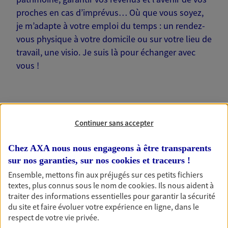
proches en cas d’imprévus… Où que vous soyez,
je m’adapte à votre emploi du temps : un rendez-
vous physique à votre domicile ou sur votre lieu de
travail, une visio. Je suis là pour échanger avec
vous !
Continuer sans accepter
Nos offres phares
Chez AXA nous nous engageons à être transparents
sur nos garanties, sur nos
cookies et traceurs
!
Ensemble, mettons fin aux préjugés sur ces petits fichiers
Épargne
textes, plus connus sous le nom de
cookies
. Ils nous aident à
Réalisez vos projets grâce à votre épargne : achat
traiter des informations essentielles pour garantir la sécurité
immobilier, études des enfants ou voyage autour
du site et faire évoluer votre expérience en ligne, dans le
du monde… Épargnez à votre rythme et
respect de votre vie privée.
simplement, selon votre profil.