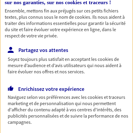
sur nos garanties, sur nos
cookies et traceurs
!
Découvrir les offres Épargne
Ensemble, mettons fin aux préjugés sur ces petits fichiers
textes, plus connus sous le nom de
cookies
. Ils nous aident à
traiter des informations essentielles pour garantir la sécurité
Retraite
du site et faire évoluer votre expérience en ligne, dans le
Préparez sereinement ce nouveau chapitre de
respect de votre vie privée.
votre vie avec les conseils d'un expert. Découvrez
notre solution PER (Plan Epargne Retraite)
Partagez vos attentes
spécialement conçue pour la retraite.
Soyez toujours plus satisfait en acceptant les
cookies
de
mesure d’audience et d’avis utilisateurs qui nous aident à
Découvrir l'offre Retraite
faire évoluer nos offres et nos services.
Prévoyance
Enrichissez votre expérience
Pour un avenir serein, assurez-vous avec notre
Naviguez selon vos préférences avec les
cookies et traceurs
contrat prévoyance. Préservez vos proches en cas
marketing et de personnalisation qui nous permettent
d'accident ou de maladie en optant pour les
d'afficher du contenu adapté à vos centres d'intérêts, des
garanties incapacité temporaire totale de travail,
publicités personnalisées et de suivre la performance de nos
invalidité ou de décès.
campagnes.
Découvrir l'offre Prévoyance