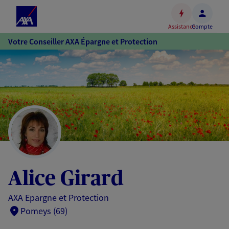
Espace
client
Assistance
Compte
Accéder
Votre Conseiller AXA Épargne et Protection
au
contenu
principal
Accéder
au
pied
de
page
Alice Girard
AXA Epargne et Protection
Pomeys (69)