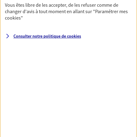
Vous êtes libre de les accepter, de les refuser comme de
changer d'avis à tout moment en allant sur
"Paramétrer mes
Santé
cookies
"
Couvrez vos dépenses de santé ainsi que celles de
votre famille avec la complémentaire santé qui
Consulter notre politique de
cookies
vous ressemble.
Découvrir l'offre Santé
VOIR TOUTES NOS OFFRES
Nos expertises
Réaliser un bilan social et