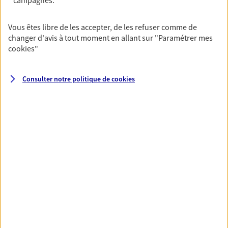
campagnes.
VOIR TOUTES NOS OFFRES
Vous êtes libre de les accepter, de les refuser comme de
changer d'avis à tout moment en allant sur
"Paramétrer mes
cookies
"
Consulter notre politique de
cookies
Nos expertises
Vous accompagner dans la
durée et la confiance
Vous accompagner dans vos projets de vie tout
au long de votre vie, c'est ainsi que nous
concevons notre métier : dans la confiance et la
proximité. C'est en apprenant à vous connaître
que nous proposons de meilleures solutions.
Etre dans l'écoute et