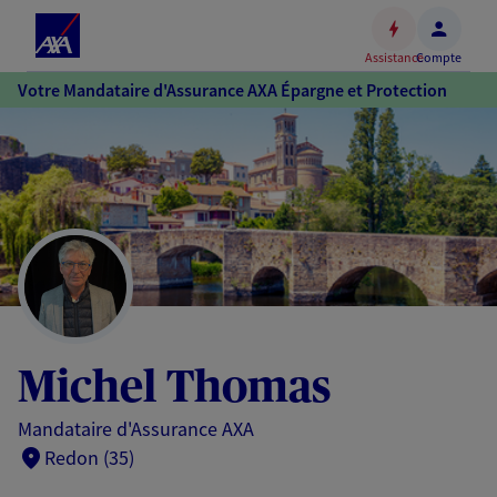
Espace
client
Assistance
Compte
Accéder
Votre Mandataire d'Assurance AXA Épargne et Protection
au
contenu
principal
Accéder
au
pied
de
page
Michel Thomas
Mandataire d'Assurance AXA
Redon (35)