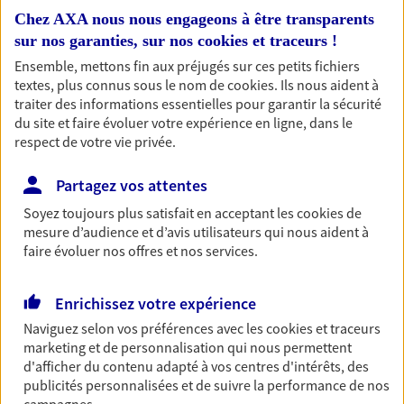
Chez AXA nous nous engageons à être transparents
Retraite
sur nos garanties, sur nos
cookies et traceurs
!
Préparez sereinement ce nouveau chapitre de
Ensemble, mettons fin aux préjugés sur ces petits fichiers
votre vie avec les conseils d'un expert. Découvrez
textes, plus connus sous le nom de
cookies
. Ils nous aident à
notre solution PER (Plan Epargne Retraite)
traiter des informations essentielles pour garantir la sécurité
spécialement conçue pour la retraite.
du site et faire évoluer votre expérience en ligne, dans le
respect de votre vie privée.
Santé
Partagez vos attentes
Couvrez vos dépenses de santé ainsi que celles de
votre famille avec la complémentaire santé qui
Soyez toujours plus satisfait en acceptant les
cookies
de
vous ressemble.
mesure d’audience et d’avis utilisateurs qui nous aident à
faire évoluer nos offres et nos services.
Prévoyance
Enrichissez votre expérience
Pour un avenir serein, assurez-vous avec notre
contrat prévoyance. Préservez vos proches en cas
Naviguez selon vos préférences avec les
cookies et traceurs
d'accident ou de maladie en optant pour les
marketing et de personnalisation qui nous permettent
garanties incapacité temporaire totale de travail,
d'afficher du contenu adapté à vos centres d'intérêts, des
invalidité ou de décès.
publicités personnalisées et de suivre la performance de nos