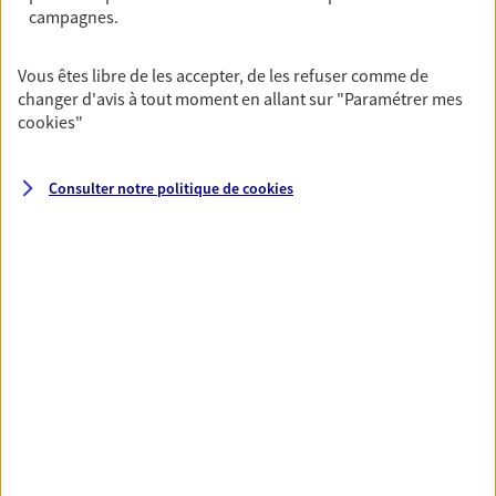
campagnes.
VOIR TOUTES NOS OFFRES
Vous êtes libre de les accepter, de les refuser comme de
changer d'avis à tout moment en allant sur
"Paramétrer mes
cookies
"
Consulter notre politique de
cookies
Nos expertises
Vous accompagner dans la
durée et la confiance
Vous accompagner dans vos projets de vie tout
au long de votre vie, c'est ainsi que nous
concevons notre métier : dans la confiance et la
proximité. C'est en apprenant à vous connaître
que nous proposons de meilleures solutions.
Etre dans l'écoute et