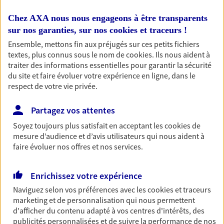
Retraite
Chez AXA nous nous engageons à être transparents
Préparez sereinement ce nouveau chapitre de
sur nos garanties, sur nos
cookies et traceurs
!
votre vie avec les conseils d'un expert. Découvrez
Ensemble, mettons fin aux préjugés sur ces petits fichiers
notre solution PER (Plan Epargne Retraite)
textes, plus connus sous le nom de
cookies
. Ils nous aident à
spécialement conçue pour la retraite.
traiter des informations essentielles pour garantir la sécurité
du site et faire évoluer votre expérience en ligne, dans le
respect de votre vie privée.
Santé
Couvrez vos dépenses de santé ainsi que celles de
Partagez vos attentes
votre famille avec la complémentaire santé qui
vous ressemble.
Soyez toujours plus satisfait en acceptant les
cookies
de
mesure d’audience et d’avis utilisateurs qui nous aident à
faire évoluer nos offres et nos services.
Prévoyance
Pour un avenir serein, assurez-vous avec notre
Enrichissez votre expérience
contrat prévoyance. Préservez vos proches en cas
Naviguez selon vos préférences avec les
cookies et traceurs
d'accident ou de maladie en optant pour les
marketing et de personnalisation qui nous permettent
garanties incapacité temporaire totale de travail,
d'afficher du contenu adapté à vos centres d'intérêts, des
invalidité ou de décès.
publicités personnalisées et de suivre la performance de nos